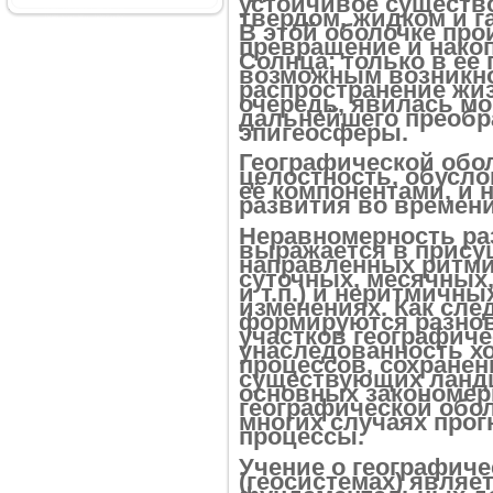
устойчивое существ
твердом, жидком и г
В этой оболочке про
превращение и нако
Солнца; только в ее
возможным возникн
распространение жиз
очередь, явилась 
дальнейшего преобр
эпигеосферы.
Географической обо
целостность, обусл
её компонентами, и 
развития во времени
Неравномерность ра
выражается в прису
направленных ритми
суточных, месячных,
и т.п.) и неритмичны
изменениях. Как сле
формируются разнов
участков географиче
унаследованность х
процессов, сохранен
существующих ланд
основных закономер
географической обол
многих случаях про
процессы.
Учение о географиче
(геосистемах) являе