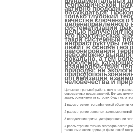
фундаментальных д
географической наук
активно продолжает
обсуждаться. Поскол
только глубокий тео
качестве ключевого 
целенаправленного 
систематизации фак
целью получения нов
его практическая зна
такой системный по
инфраструктуры гео
лежит в основе геог
районирования терри
невозможно выявлят
локально, а тем бол
проблемы, касающие
взаимодействия чел
природы: ни экологи
природопользования
оптимизации взаим
человечества и при
Целью контрольной работы является рассмо
современных представлений. Для достижени
задач, основными из которых будут являтьс
1 рассмотрение географической оболочки к
2 рассмотрение основных закономерностей 
3 определение причин дифференциации геог
4 рассмотрение физико-географического ра
таксономических единиц в физической геог