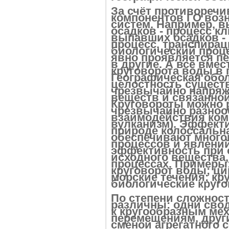
За счёт противореч
компонентов ГО воз
систем. Например, 
осадков - процесс к
выпавших осадков -
процесс, транспирац
биологический проце
явно проявляется п
в другие. А всё вмес
круговорота воды в 
Географическая обол
целостность сущест
чрезвычайно напряж
веществ и связанной
Круговороты можно 
чрезвычайно разно
взаимодействия ком
вулканизм). Эффект
природе колоссальна,
обеспечивают многок
процессов и явлени
эффективность при 
исходного вещества,
процессах. Примеры
круговорот воды; ц
морские течения; кр
биологические круго
По степени сложнос
различны: одни сво
к кругообразным ме
перемещениям, друг
сменой агрегатного 