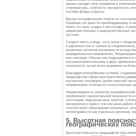
океане находит свое отражение в изменении
(температуры, солености, прозрачности, инт
состава флоры и фауны.
Внутри географических поясов по соотноше
Названия зон даны по преобладающему в ни
поясе это зоны тундры и лесотундры; в уме
широколиственные и широколиственные леса
пустынь.
Следует иметь в виду, что в связи с неодн
и удаленностью от океана (а следовательно
различных регионов материков не всегда им
меридиональное направление. Неоднородны
весь материк. Обычно они подразделяются 
внутриконтинентальному и двум приокеанич
зональность лучше всего выражена на боль
Благодаря разнообразию условий, создавае
ландшафтная сфера пространственно диффе
внутренних геосферах (кроме верхней части
направлениях отличается относительным о
Неравномерность развития географической 
проявлениях горизонтальной зональности и
экспозиции, барьерная роль хребтов, степен
органического мира в том или ином районе 
способствуют образованию азональных, инт
неповторимости как отдельных регионов, так
5. Высотная пояснос
географических поя
Высотная поясность ландшафтов обусловле