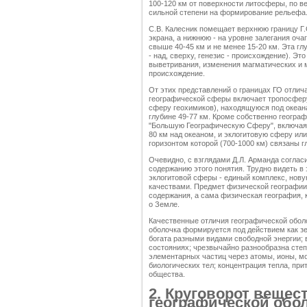
100-120 км от поверхности литосферы, по ве
сильной степени на формирование рельефа
С.В. Калесник помещает верхнюю границу Г.О.
экрана, а нижнюю - на уровне залегания оча
свыше 40-45 км и не менее 15-20 км. Эта глу
- над, сверху, гeнезис - происхождение). Э
выветривания, изменения магматических и
происхождение.
От этих представлений о границах ГО отлич
географической сферы включает тропосферу
сферу геохимиков), находящуюся под океана
глубине 49-77 км. Кроме собственно геогра
"Большую Географическую Сферу", включая 
80 км над океаном, и эклогитовую сферу ил
горизонтом которой (700-1000 км) связаны 
Очевидно, с взглядами Д.Л. Арманда согласи
содержанию этого понятия. Трудно видеть в
эклогитовой сферы - единый комплекс, нов
качествами. Предмет физической географи
содержания, а сама физическая география, к
о Земле.
Качественные отличия географической оболо
оболочка формируется под действием как зе
богата разными видами свободной энергии; 
состояниях; чрезвычайно разнообразна степ
элементарных частиц через атомы, ионы, м
биологических тел; концентрация тепла, пр
общества.
2. Круговорот вещест
географической обо