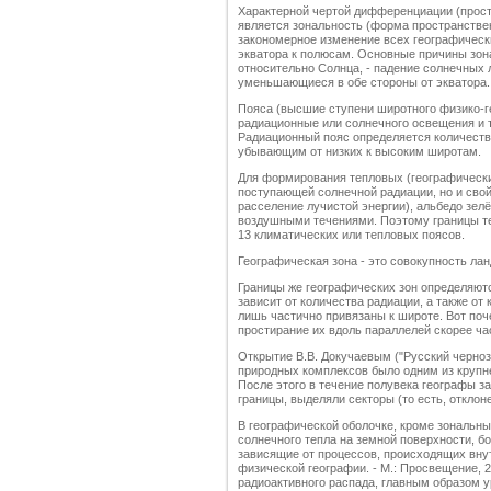
Характерной чертой дифференциации (прост
является зональность (форма пространствен
закономерное изменение всех географически
экватора к полюсам. Основные причины зон
относительно Солнца, - падение солнечных 
уменьшающиеся в обе стороны от экватора.
Пояса (высшие ступени широтного физико-г
радиационные или солнечного освещения и 
Радиационный пояс определяется количест
убывающим от низких к высоким широтам.
Для формирования тепловых (географически
поступающей солнечной радиации, но и сво
расселение лучистой энергии), альбедо зел
воздушными течениями. Поэтому границы те
13 климатических или тепловых поясов.
Географическая зона - это совокупность ла
Границы же географических зон определяют
зависит от количества радиации, а также от 
лишь частично привязаны к широте. Вот поч
простирание их вдоль параллелей скорее ча
Открытие В.В. Докучаевым ("Русский чернозё
природных комплексов было одним из крупн
После этого в течение полувека географы за
границы, выделяли секторы (то есть, отклоне
В географической оболочке, кроме зональн
солнечного тепла на земной поверхности, 
зависящие от процессов, происходящих внут
физической географии. - М.: Просвещение, 2
радиоактивного распада, главным образом у