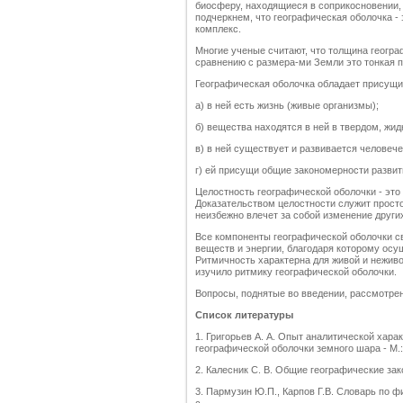
биосферу, находящиеся в соприкосновении,
подчеркнем, что географическая оболочка -
комплекс.
Многие ученые считают, что толщина геогра
сравнению с размера-ми Земли это тонкая п
Географическая оболочка обладает присущи
а) в ней есть жизнь (живые организмы);
б) вещества находятся в ней в твердом, жид
в) в ней существует и развивается человеч
г) ей присущи общие закономерности развит
Целостность географической оболочки - это
Доказательством целостности служит просто
неизбежно влечет за собой изменение други
Все компоненты географической оболочки с
веществ и энергии, благодаря которому ос
Ритмичность характерна для живой и неживо
изучило ритмику географической оболочки.
Вопросы, поднятые во введении, рассмотрен
Список литературы
1. Григорьев А. А. Опыт аналитической хара
географической оболочки земного шара - М.: 
2. Калесник С. В. Общие географические зак
3. Пармузин Ю.П., Карпов Г.В. Словарь по ф