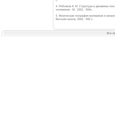
с.
4. Рябчиков А. М. Структура и динамика гео
человеком. -М.: 2001.- 564с.
5. Физическая география материков и океанов
Высшая школа, 2002.- 592 с.
Все п