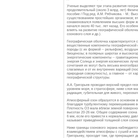
Ученые выделяют три этапа развития геогр
продолжительный (около 3 млрд. лет) Физич
пособие / Под ред. А.М. Рябчикова. - М.: Вы
существованием простейших организмов; вто
ознаменовался появлением высших форм жив
начался около 40 тыс. лет назад. Его особен
влиять на развитие географической оболочк
озонового слоя и др.).
Географическая оболочка характеризуется 
вещественные компоненты географической о
породы (с их формой -- рельефом), воздуш
биоценозы; в полярных широтах и высокого
энергетические компоненты -- гравитационн
энергия Солнца и энергия космических луче
сочетания их могут быть весьма многообраз
слагаемых и от их внутренних вариаций (по
природная совокупность), а главное -- от ха
географической структуры.
А.А. Григорьев проводил верхний предел гео
уровнем моря, в стратосфере, ниже слоя м
радиация, губительная для живого, перехва
Атмосферный озон образуется в основном вы
благодаря турбулентному перемешиванию в
Плотность O3 мала вблизи земной поверхно
высотах 20-26 км. Общее содержание озона 
6 мм, если его привести к нормальному давл
называют приведённой толщиной слоя озона
Ниже границы озонового экрана наблюдаетс
взаимодействием атмосферы с сушей и океа
Григорьеву, проходит там, где прекращают д