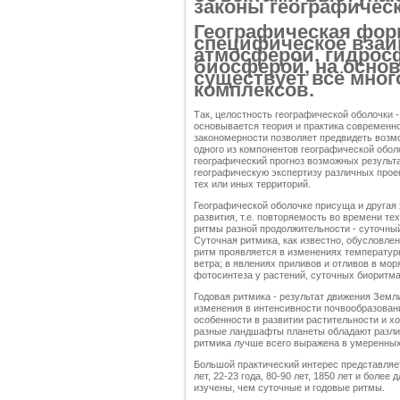
законы географичес
Географическая фор
специфическое взаи
атмосферой, гидрос
биосферой, на основ
существует всё мно
комплексов.
Так, целостность географической оболочки 
основывается теория и практика современно
закономерности позволяет предвидеть возм
одного из компонентов географической обол
географический прогноз возможных результа
географическую экспертизу различных прое
тех или иных территорий.
Географической оболочке присуща и другая 
развития, т.е. повторяемость во времени т
ритмы разной продолжительности - суточный
Суточная ритмика, как известно, обусловле
ритм проявляется в изменениях температуры
ветра; в явлениях приливов и отливов в мор
фотосинтеза у растений, суточных биоритма
Годовая ритмика - результат движения Земли
изменения в интенсивности почвообразован
особенности в развитии растительности и х
разные ландшафты планеты обладают различн
ритмика лучше всего выражена в умеренных 
Большой практический интерес представляет
лет, 22-23 года, 80-90 лет, 1850 лет и боле
изучены, чем суточные и годовые ритмы.