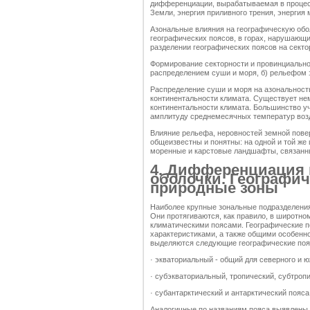
дифференциации, вырабатываемая в процес
Земли, энергия приливного трения, энергия
Азональные влияния на географическую об
географических поясов, в горах, нарушающ
разделении географических поясов на сектор
Формирование секторности и провинциально
распределением суши и моря, б) рельефом з
Распределение суши и моря на азональност
континентальности климата. Существует не
континентальности климата. Большинство у
амплитуду среднемесячных температур воз
Влияние рельефа, неровностей земной пове
общеизвестны и понятны: на одной и той же 
моренные и карстовые ландшафты, связанны
4. Дифференциация 
оболочки. Географич
природные зоны
Наиболее крупные зональные подразделения
Они протягиваются, как правило, в широтно
климатическими поясами. Географические п
характеристиками, а также общими особен
выделяются следующие географические поя
· экваториальный - общий для северного и 
· субэкваториальный, тропический, субтроп
· субантарктический и антарктический пояс
Аналогичные по названиям пояса выявлены 