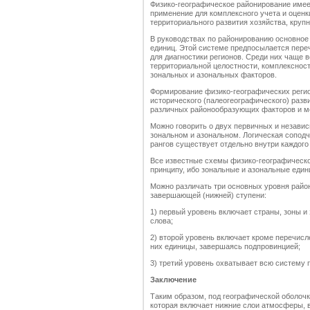
Физико-географическое районирование имее
применение для комплексного учета и оценк
территориального развития хозяйства, крупн
В руководствах по районированию основное
единиц. Этой системе предпосылается пере
для диагностики регионов. Среди них чаще 
территориальной целостности, комплексност
зональных и азональных факторов.
Формирование физико-географических регион
исторического (палеогеографического) разв
различных районообразующих факторов и мо
Можно говорить о двух первичных и независ
зональном и азональном. Логическая сопод
рангов существует отдельно внутри каждого
Все известные схемы физико-географическ
принципу, ибо зональные и азональные еди
Можно различать три основных уровня райони
завершающей (нижней) ступени:
1) первый уровень включает страны, зоны и
слова;
2) второй уровень включает кроме перечисл
них единицы, завершаясь подпровинцией;
3) третий уровень охватывает всю систему
Заключение
Таким образом, под географической оболоч
которая включает нижние слои атмосферы, 