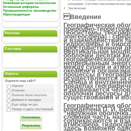
Новейшая история политология
географии. Система таксономических ед
Остальные рефераты
Заключение
Промышленность производство
Юриспруденция
В
в
едение
Географическая обо
природно-территори
геосистемы, геогра
Реклама
эпигеосфера) - сфе
и взаимодействия л
гидросферы и биосф
пространственной 
Счетчики
Вертикальная мощно
оболочки десятки ки
географической обо
непрерывным энерго
между сушей и атм
океаном и организм
процессы в географ
Опросы
осуществляются за с
Солнца и внутренней
Оцените наш сайт?
пределах географич
Хорошо
и развивается челов
Отлично
оболочки ресурсы дл
Полезно было посетить
существования и во
Добавил в закладки
Географическая обо
Еще зайду не раз
определена П. И. Бро
Теперь я здесь постоянный
“наружная оболочка 
сложная часть нашей
соприкасаются и вз
атмосфера, гидросфе
здесь возможно одн