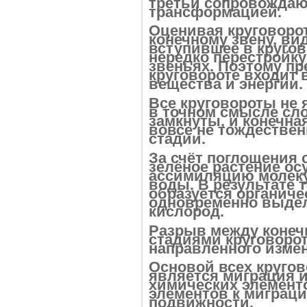
третьи сопровождаю
трансформацией.
Оценивая круговорот
конечному звену, ви
вступившее в круго
нередко перестройк
звеньях. Поэтому пр
круговороте входит 
вещества и энергии.
Все круговороты не
в точном смысле сло
замкнуты, и конечна
вовсе не тождествен
стадии.
За счёт поглощения 
зелёное растение о
ассимиляцию молекул
воды. В результате 
образуется органиче
одновременно выде
кислород.
Разрыв между конеч
стадиями круговорот
направленного измен
Основой всех кругов
является миграция 
химических элемент
элементов к миграци
подвижности.