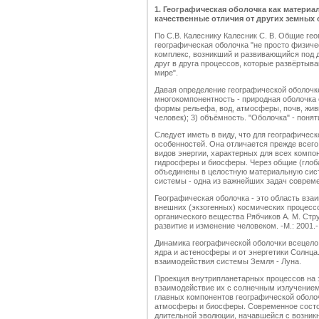
1
.
Географическая оболочка как материал
качественные отличия
от других земных
По С.В. Калеснику Калесник С. В. Общие гео
географическая оболочка "не просто физиче
комплекс, возникший и развивающийся под
друг в друга процессов, которые развёртыв
мире".
Давая определение географической оболочке,
многокомпонентность - природная оболочка 
формы рельефа, вод, атмосферы, почв, живы
человек); 3) объёмность. "Оболочка" - поня
Следует иметь в виду, что для географичес
особенностей. Она отличается прежде всег
видов энергии, характерных для всех комп
гидросферы и биосферы. Через общие (глоб
объединены в целостную материальную сист
системы - одна из важнейших задач совреме
Географическая оболочка - это область вза
внешних (экзогенных) космических процесс
органического вещества Рябчиков А. М. Стр
развитие и изменение человеком. -М.: 2001.- 
Динамика географической оболочки всецело 
ядра и астеносферы и от энергетики Солнц
взаимодействия системы Земля - Луна.
Проекция внутрипланетарных процессов на
взаимодействие их с солнечным излучением
главных компонентов географической оболо
атмосферы и биосферы. Современное состоя
длительной эволюции, начавшейся с возник