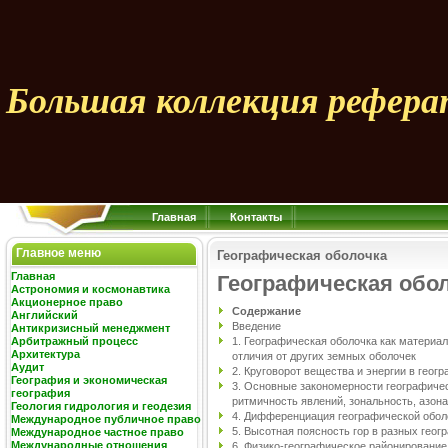
Большая коллекция рефера
Главная
Контакты
Главное меню
Географическая оболочка
Главная
Географическая обо
Астрономия и космонавтика
Акционерное право
Содержание
Английский
Введение
Антикризисный менеджмент
Арбитражный процесс
1. Географическая оболочка как материал
Архитектура
отличия от других земных оболочек
Аудит
2. Круговорот вещества и энергии в геог
География и экономическая
3. Основные закономерности географичес
география
ритмичность явлений, зональность, азон
Геология гидрология и геодезия
4. Дифференциация географической обол
Международное публичное право
5. Высотная поясность гор в разных геог
Международное частное право
Международные отношения
6. Физико-географическое районирование