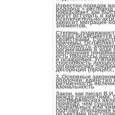
Известен порядок в
водород > кислород >
показывает, как быс
могут вступать в хи
Исключительно актив
зависит миграция б
элементов.
Степень подвижност
всегда объясняется
свойствами. Сущест
причины. Ослабляет
способность элемен
организмами в ходе 
поглощение почвенн
есть процессы адсор
и осаждения. Усили
способность процес
органических соедин
десорбция (процесс,
3. Основные законо
оболочки: единство 
ритмичность явлений
азональность
Закон, как писал В.И
между сущностями. 
географических явл
природу, чем сущнос
социальных или хим
поэтому отношения 
объектами выступаю