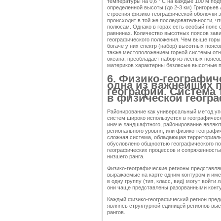
температуры на 0,6 ° С на каждые 100 м по
определенной высоты (до 2-3 км) Григорьев 
строения физико-географической оболочки зе
происходит в той же последовательности, чт
полюсам. Однако в горах есть особый пояс с
равнинах. Количество высотных поясов зави
географического положения. Чем выше горы 
богаче у них спектр (набор) высотных поясо
также местоположением горной системы отн
океана, преобладает набор из лесных поясо
материков характерны безлесые высотные п
6. Физико-географич
одна из важнейших 
географии. Система
в физической геогр
Районирование как универсальный метод уп
систем широко используется в географичес
иначе ландшафтного, районирование являют
регионального уровня, или физико-географич
сложная система, обладающая территориаль
обусловлено общностью географического по
географических процессов и сопряженностью
низшего ранга.
Физико-географические регионы представля
выражаемые на карте одним контуром и име
в одну группу (тип, класс, вид) могут войт
они чаще представлены разорванными конт
Каждый физико-географический регион пред
являясь структурной единицей регионов выс
рангов.