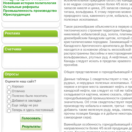
исключительное природное богатство Канад
Новейшая история политология
в ее недрах сосредоточено более 4/5 всех з
Остальные рефераты
запасов никеля и цинка, 2/5 запасов свинца 
Промышленность производство
титана, вольфрама. К этому перечню можно
Юриспруденция
природного газа, каменного угля, кобальта, 
полезных ископаемых.
Такое разнообразие объясняется в первую о
тектонического строения территории Канады
Реклама
никелевой, кобальтовой руд, золота, платин
докембрийским Канадским щитом, который 
кристаллическими породами. Занимающий тер
Канадского Арктического архипелага до Велик
Счетчики
находится в основном область мезозойской 
распространены бассейны и месторождения
вольфрамовых, ртутных руд. А нефтяные, га
Канады следует искать в пределах краевого
прогибов.
Общее представление о горнодобывающей п
Опросы
Данные таблицы 1 свидетельствуют о том, ч
Оцените наш сайт?
рудных, и нерудных полезных ископаемых. 
Хорошо
первое и второе места занимают нефть и при
канадской нефти, как следует из той же та
Отлично
складывается картина, можно сказать, обрат
Полезно было посетить
горнодобывающей промышленности сравнител
Добавил в закладки
значительна. Об этом свидетельствуют перв
Еще зайду не раз
производству кобальта и никеля, третье - 
добавить также железную руду, медь, свинец
Теперь я здесь постоянный
прочны позиции Канады и в добыче некоторы
самородная сера).
Важнейшая особенность горнодобывающей п
направленности более 4/5 всей продукции 