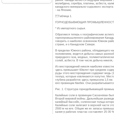
рынок. Канада является ведущим мировым эк
молибдена, серебра, платины, асбеста, кал
канадского минерально-сырьевого экспорта 
- на Японию.
Таблица 1.
ГОРНОДОБЫВАЮЩАЯ ПРОМЫШЛЕННОСТЬ КА
* Из импортного сырья.
Обратимся теперь к географическим аспект
горнопромышленного районирования Канады
говорить о наиболее освоенном Южном райо
стране, и о Канадском Севере.
В пределах Южного района, обладающего н
положением, ведется добыча самых разнооб
природного газа, медных, полиметаллических
солей, асбеста. В том числе добыча никеля,
Из месторождений никеля наиболее известн
здесь превышают 60млнт при среднем содерж
руды этого месторождения содержат медь (1,
теллур, которые извлекаются попутно. Место
глубина разработок здесь превысила 1,5 км
юге провинции Квебек. Они разрабатываются
Рис. 1. Структура горнодобывающей промыш
Калийные соли в провинции Саскачеван был
Второй мировой войны. Дальнейшая разведка
калийный бассейн, соленосная толща которо
Калийные соли залегают в верхней части это
2500 м на юге. Общие же их запасы превыша
калия в рабочих пластах составляет 25-35 %