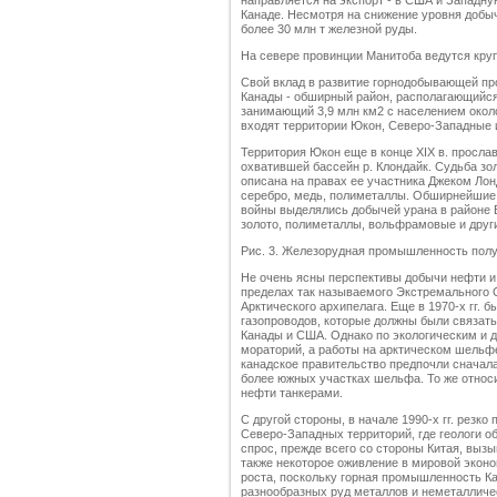
направляется на экспорт - в США и Западну
Канаде. Несмотря на снижение уровня добыч
более 30 млн т железной руды.
На севере провинции Манитоба ведутся кру
Свой вклад в развитие горнодобывающей п
Канады - обширный район, располагающийся 
занимающий 3,9 млн км2 с населением около
входят территории Юкон, Северо-Западные 
Территория Юкон еще в конце XIX в. просла
охватившей бассейн р. Клондайк. Судьба зо
описана на правах ее участника Джеком Лон
серебро, медь, полиметаллы. Обширнейшие
войны выделялись добычей урана в районе 
золото, полиметаллы, вольфрамовые и друг
Рис. 3. Железорудная промышленность пол
Не очень ясны перспективы добычи нефти и п
пределах так называемого Экстремального 
Арктического архипелага. Еще в 1970-х гг. 
газопроводов, которые должны были связать
Канады и США. Однако по экологическим и 
мораторий, а работы на арктическом шель
канадское правительство предпочли сначал
более южных участках шельфа. То же относи
нефти танкерами.
С другой стороны, в начале 1990-х гг. рез
Северо-Западных территорий, где геологи 
спрос, прежде всего со стороны Китая, выз
также некоторое оживление в мировой экон
роста, поскольку горная промышленность К
разнообразных руд металлов и неметалличе