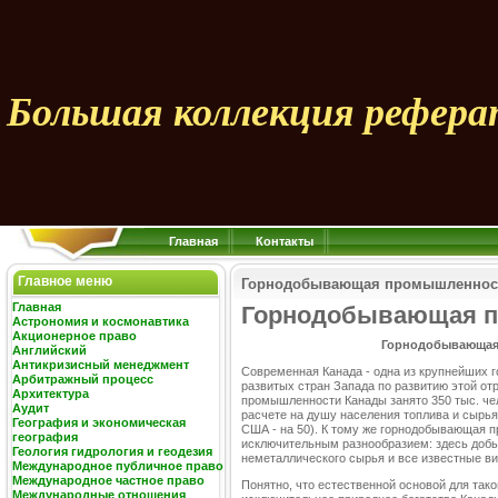
Большая коллекция рефера
Главная
Контакты
Главное меню
Горнодобывающая промышленнос
Главная
Горнодобывающая п
Астрономия и космонавтика
Акционерное право
Горнод
обывающая
Английский
Антикризисный менеджмент
Современная Канада - одна из крупнейших 
Арбитражный процесс
развитых стран Запада по развитию этой о
Архитектура
промышленности Канады занято 350 тыс. чел
Аудит
расчете на душу населения топлива и сырья
География и экономическая
США - на 50). К тому же горнодобывающая 
география
исключительным разнообразием: здесь добы
Геология гидрология и геодезия
неметаллического сырья и все известные ви
Международное публичное право
Международное частное право
Понятно, что естественной основой для так
Международные отношения