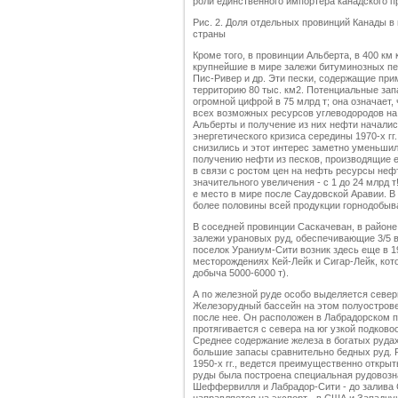
роли единственного импортера канадского пр
Рис. 2. Доля отдельных провинций Канады
страны
Кроме того, в провинции Альберта, в 400 км
крупнейшие в мире залежи битуминозных пе
Пис-Ривер и др. Эти пески, содержащие пр
территорию 80 тыс. км2. Потенциальные зап
огромной цифрой в 75 млрд т; она означает,
всех возможных ресурсов углеводородов на
Альберты и получение из них нефти начались
энергетического кризиса середины 1970-х гг
снизились и этот интерес заметно уменьшил
получению нефти из песков, производящие еж
в связи с ростом цен на нефть ресурсы не
значительного увеличения - с 1 до 24 млрд т
е место в мире после Саудовской Аравии. В
более половины всей продукции горнодобыв
В соседней провинции Саскачеван, в районе
залежи урановых руд, обеспечивающие 3/5 
поселок Ураниум-Сити возник здесь еще в 1
месторождениях Кей-Лейк и Сигар-Лейк, кот
добыча 5000-6000 т).
А по железной руде особо выделяется северн
Железорудный бассейн на этом полуострове
после нее. Он расположен в Лабрадорском п
протягивается с севера на юг узкой подково
Среднее содержание железа в богатых рудах
большие запасы сравнительно бедных руд. 
1950-х гг., ведется преимущественно откры
руды была построена специальная рудовозна
Шеффервилля и Лабрадор-Сити - до залива 