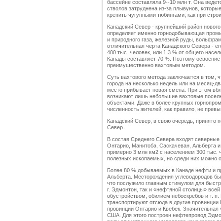
бассейне составляла 9--10 млн т. Она вед
стволов затруднена из-за плывунов, которы
крепить чугунными тюбингами, как при стро
Канадский Север - крупнейший район нового
определяет именно горнодобывающая промы
и природного газа, железной руды, вольфра
отличительная черта Канадского Севера - ег
400 тыс. человек, или 1,3 % от общего насе
Канады составляет 70 %. Поэтому освоение
преимущественно вахтовым методом.
Суть вахтового метода заключается в том, ч
города на несколько недель или на месяц-дв
место прибывает новая смена. При этом вбл
возникают лишь небольшие вахтовые посел
объектами. Даже в более крупных горнопро
численность жителей, как правило, не превы
Канадский Север, в свою очередь, принято 
Север.
В состав Среднего Севера входят северные
Онтарио, Манитоба, Саскачеван, Альберта 
примерно 3 млн км2 с населением 300 тыс. 
полезных ископаемых, но среди них можно о
Более 80 % добываемых в Канаде нефти и пр
Альберта. Месторождения углеводородов были 
что послужило главным стимулом для быстр
г. Эдмонтон, так и «нефтяной столицы» всей
обустройством, обилием небоскребов и т. п
транспортируют отсюда в другие провинции 
провинции Онтарио и Квебек. Значительная 
США. Для этого построен нефтепровод Эдмон