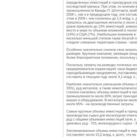
определенных инвестиций в горнорудную отр
последствий кризиса. При этом, по мнению
промышленности Канады П. Штотгарта, крайн
2008 г., как и в предыдущем году, они составл
этом в 2009 г. они снизились до 1,5 млрд. к
пришлось на драгоценные металлы и около 
урана привлекло до 13% инвестиций, алмазо
место в мире по объемам вложений в геолог
(14%) и США (7%). Наибольшее внимание в 
несколько меньшей степени также богатой 
следуют северные территории страны - про
Особенно значительно снизили свои затра
разведке. Крупные компании, имеющие мощ
более благоприятном положении, поскольк
Поскольку затраты на разведку полезных иск
предприниматели корректируют свои бюдже
горнодобывающие предприятия, поставляющ
составить в текущем году около 9,1 млрд. к. 
Наиболее значительно уменьшили объемы св
33%), руд металлов, а также неметаллическ
степени снизились объемы инвестиций в пр
промышленности около 60% затрат приходитс
машин и оборудования. В металлургии около
около 85% - на производственные затраты.
Самые крупные объемы инвестиций в горн
производства сырья для металлургии отмеч
руд с общими объемами инвестиций (млн. к. д
цинковых руд - 703, железорудного сырья - 39
Запланированные объемы инвестиций в перер
составляют около 13,2 млрд. к. долл., что 