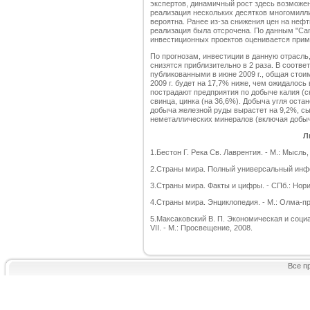
экспертов, динамичный рост здесь возможен
реализация нескольких десятков многомилл
вероятна. Ранее из-за снижения цен на неф
реализация была отсрочена. По данным "Ca
инвестиционных проектов оценивается приме
По прогнозам, инвестиции в данную отрасль
снизятся приблизительно в 2 раза. В соответ
публикованными в июне 2009 г., общая стои
2009 г. будет на 17,7% ниже, чем ожидалось
пострадают предприятия по добыче калия (с
свинца, цинка (на 36,6%). Добыча угля оста
добыча железной руды вырастет на 9,2%, сы
неметаллических минералов (включая добычу
Л
1.Бестон Г. Река Св. Лаврентия. - М.: Мысль,
2.Страны мира. Полный универсальный инфо
3.Страны мира. Факты и цифры. - СПб.: Нори
4.Страны мира. Энциклопедия. - М.: Олма-пр
5.Максаковский В. П. Экономическая и социа
VII. - М.: Просвещение, 2008.
Все п