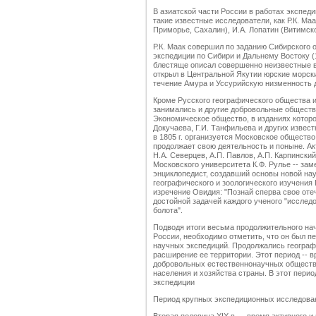
В азиатской части России в работах экспед
такие известные исследователи, как Р.К. Ма
Приморье, Сахалин), И.А. Лопатин (Витимско
Р.К. Маак совершил по заданию Сибирского 
экспедиции по Сибири и Дальнему Востоку (1
блестяще описал совершенно неизвестные в
открыл в Центральной Якутии юрские морски
течение Амура и Уссурийскую низменность д
Кроме Русского географического общества и
занимались и другие добровольные общества
Экономическое общество, в изданиях которо
Докучаева, Г.И. Танфильева и других извес
в 1805 г. организуется Московское общество
продолжает свою деятельность и поныне. Ак
Н.А. Северцев, А.П. Павлов, А.П. Карпински
Московского университета К.Ф. Рулье -- за
энциклопедист, создавший основы новой нау
географического и зоологического изучени
изречение Овидия: "Познай сперва свое отеч
достойной задачей каждого ученого "исслед
болота".
Подводя итоги весьма продолжительного на
России, необходимо отметить, что он был п
научных экспедиций. Продолжались географ
расширение ее территории. Этот период -- 
добровольных естественнонаучных обществ,
населения и хозяйства страны. В этот пери
экспедиции
Период крупных экспедиционных исследован