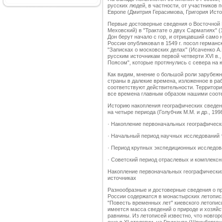
русских людей, в частности, от участников 
Европе (Дмитрия Герасимова, Григория Истом
Первые достоверные сведения о Восточной 
Меховский) в "Трактате о двух Сарматиях" (1
Дон берут начало с гор, и отрицавший само 
России опубликовал в 1549 г. посол герман
"Записках о московских делах" (Исаченко А.
русским источникам первой четверти XVI в
Поясом", которые протянулись с севера на 
Как видим, мнение о большой роли зарубеж
страны в далекие времена, изложенное в ра
соответствуют действительности. Территори
все времена главным образом нашими соот
Историю накопления географических сведен
на четыре периода (Голубчик М.М. и др., 1998
· Накопление первоначальных географическ
· Начальный период научных исследований 
· Период крупных экспедиционных исследов
· Советский период отраслевых и комплекс
Накопление первоначальных географических
источниках
Разнообразные и достоверные сведения о пр
России содержатся в монастырских летопис
"Повесть временных лет" киевского летописц
имеется масса сведений о природе и хозяйс
равнины. Из летописей известно, что новго