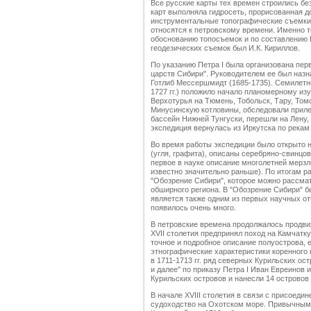
Все русские карты тех времен строились бе
карт выполняла гидросеть, прорисованная д
инструментальные топографические съемки 
относятся к петровскому времени. Именно т
обоснованию топосъемок и по составлению 
геодезических съемок был И.К. Кириллов.
По указанию Петра I была организована пер
царств Сибири". Руководителем ее был наз
Готлиб Мессершмидт (1685-1735). Семилетн
1727 гг.) положило начало планомерному и
Верхотурья на Тюмень, Тобольск, Тару, Том
Минусинскую котловины, обследовали приле
бассейн Нижней Тунгуски, перешли на Лену, 
экспедиция вернулась из Иркутска по рекам А
Во время работы экспедиции было открыто 
(угля, графита), описаны серебряно-свинцо
первое в науке описание многолетней мерз
известно значительно раньше). По итогам 
"Обозрение Сибири", которое можно рассмат
обширного региона. В "Обозрение Сибири" б
является также одним из первых научных от
появилось очень много.
В петровские времена продолжалось продви
XVII столетия предпринял поход на Камчатку
точное и подробное описание полуострова, 
этнографические характеристики коренного 
в 1711-1713 гг. ряд северных Курильских ос
и далее" по приказу Петра I Иван Евреинов 
Курильских островов и нанесли 14 островов 
В начале XVIII столетия в связи с присоеди
судоходство на Охотском море. Привычным