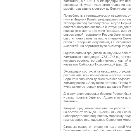
Камчаткой, а в 1719 г. было предпринято пе
островам. Из участников этого плавания вы
морей, плававшие к северу до Берингова про
Потребность в географических сведениях о 
пути в Индию и Китай предопределили орган
экспедиции под руководством Витуса Беринга
собственноручно составил инструкцию для э
поиски того места, где Азия "сошлась ли с 
современной территории России были открыт
спустя почти столетие после плавания Сем
океан с Северным Ледовитым, т.е. окончате
Америкой. На обратном пути был открыт оди
Однако самым грандиозным научным событие
Камчатская экспедиция 1733-1743 гг., возг
историю русских географических открытий п
называют Сибирско-Тихоокенской (рис. 2).
Экспедиция состояла из нескольких отрядов
российским, но и по мировым меркам. В ней
Беринга и Чирикова должен был исследоват
Командорские и Алеутские острова. Отряд М
Курильские острова и плыть дальше в Япон
Для изучения северных берегов России было
и закартировать берега от Архангельска до 
Камчатки.
Каждый отряд имел свой участок работы: от 
на восток; от Лены до Енисея и от Лены на 
непосредственно подчиняясь морскому ведо
планомерное исследование Северного морск
Столь же самостоятельно, но под эгидой Ак
"академический отряд", изучавший внутренн