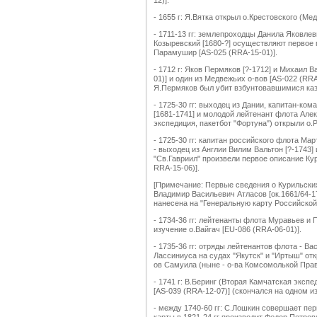
12)].
- 1655 г: Я.Вятка открыл о.Крестовского (Ме
- 1711-13 гг: землепроходцы Данила Яковле
Козыревский [1680-?] осуществляют первое 
Парамушир [AS-025 (RRA-15-01)].
- 1712 г: Яков Пермяков [?-1712] и Михаил 
01)] и один из Медвежьих о-вов [AS-022 (RRA
Я.Пермяков был убит взбунтовавшимися ка
- 1725-30 гг: выходец из Дании, капитан-ко
[1681-1741] и молодой лейтенант флота Але
экспедиция, пакетбот "Фортуна") открыли о.
- 1725-30 гг: капитан российского флота Ма
- выходец из Англии Вилим Вальтон [?-1743]
"Св.Гавриил" произвели первое описание Кур
RRA-15-06)].
[Примечание: Первые сведения о Курильски
Владимир Васильевич Атласов [ок.1661/64-17
нанесена на "Генеральную карту Российской
- 1734-36 гг: лейтенанты флота Муравьев и 
изучение о.Вайгач [EU-086 (RRA-06-01)].
- 1735-36 гг: отряды лейтенантов флота - В
Лассиниуса на судах "Якутск" и "Иртыш" откр
ов Самуила (ныне - о-ва Комсомолькой Прав
- 1741 г: В.Беринг (Вторая Камчатская эксп
[AS-039 (RRA-12-07)] (скончался на одном из 
- между 1740-60 гг: С.Лошкин совершает пе