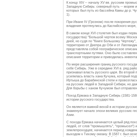
К концу XIV -- началу XV вв. русским пром
Западную Сибирь: северный путь -- морем и
которых был путь из бассейна Камы до р. Чу
1).
При Иване IV (Грозном) после покорения рус
владения протянулись до Каспийского моря, 
В самом конце XVI столетия был издан перв
государства) "Большой чертеж всему Моско
дней, но судя по "Книге Большому Чертежу"
территорию от Днепра до Оби и от Лапландии
представляла собой географическое описан
транспортными путями. Оно было составлено
описания территории и приводилась инвента
По мере расширения границ русского госуда
себе Сибирь. Уже в середине XVI в. ряд ра
признавал власть русского царя. Во второй 
усилилась власть хана Кучума, который под
Иртыша до Барабинской степи и провозгласи
на русских людей в Западной Сибири, но да
Для борьбы с ханом Кучумом был отправлен
Поход Ермака в Западную Сибирь (1581-1584 
истории русского государства.
Он является важной вехой в истории русски
знаменует начало эпохи великих русских ге
Азии.
С похода Ермака начинается целый ряд по
людей, от слов "промышлять", "промысел") 
землепроходцев; начинается период хожден
выходом к Тихому океану. В 1587 г. был осн