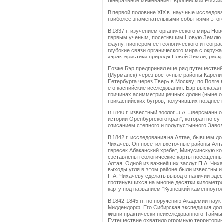
генеральное межевание Европейской России
В первой половине XIX в. научные исследов
наиболее знаменательными событиями этого
В 1837 г. изучением органического мира Но
первым ученым, посетившим Новую Землю и
фауну, пионером ее геологического и геогра
глубокие связи органического мира с окруж
характеристики природы Новой Земли, раск
Позже Бэр предпринял еще ряд путешествий 
(Мурманск) через восточные районы Карелии 
Петербурга через Тверь в Москву; по Волге
его каспийские исследования. Бэр высказал
причинах асимметрии речных долин (ныне о
прикаспийских бугров, получивших позднее 
В 1840 г. известный зоолог Э.А. Эверсманн 
истории Оренбургского края", которая по с
описанием степного и полупустынного Заво
В 1842 г. исследования на Алтае, бывшем д
Чихачев. Он посетил восточные районы Алта
пересек Абаканский хребет, Минусинскую ко
составлены геологические карты посещенны
Алтая. Одной из важнейших заслуг П.А. Чих
выходы угля в этом районе были известны и
П.А. Чихачеву сделать вывод о наличии зде
протянувшихся на многие десятки километро
карту под названием "Кузнецкий каменноуго
В 1842-1845 гг. по поручению Академии нау
Миддендорф. Его Сибирская экспедиция дол
жизни практически неисследованного Таймы
Путешествие охватило огромную территорию