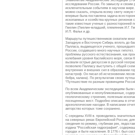
Знаменитые Академические экспедиции 1768
исследовании России. По замыслу и своим 
исключительным событиям в научном мире. Л.
можно сказать, открыла всему свету новую 
впервые была поставлена задача всесторон
ископаемых и хозяйства крупных регионов с
такие известные ученые с разносторонней под
Гмелин (Гмелин-младший, племянник И.Г. Гме
И.П. Фальк и др.
Маршруты путешественников охватили многи
Западную и Восточную Сибирь вплоть до бас
Палласа, выдающегося ученого, прошедшег
России, создавшего много научных гипотез
проблемы русского естествознания, как про
колебания уровня Каспийского моря, связи
вызвали острые дискуссии в русской геогра
позволило Палласу выступить с общей схем
внутренних и внешних сил в образовании гор
катастроф. Он писал об исчезновении лесов
бобра, калана). По результатам своих путе
"Путешествие по разным провинциям Российск
По всем Академическим экспедициям были 
опубликованные и неопубликованные, содер
геологическому строению, полезным ископа
посещенных мест. Подробно описаны в отчета
археологические находки. В написании отче
авторство которых тоже сохранено.
С середины XVIII в. проводились значитель
на северных реках Европейской России, дл
сведения по режиму, глубинам рек, ледоставу
издана "Российская гидрография", содержаща
городах и быте населения. В 1776 г. был сос