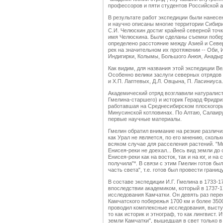
профессоров и пяти студентов Российской а
В результате работ экспедиции были нанесе
и научно описаны многие территории Сибири 
С.И. Челюскин достиг крайней северной точки
имя Челюскина. Были сделаны съемки побер
определено расстояние между Азией и Севе
рек на значительном их протяжении -- Оби, 
Индигирки, Колымы, Большого Анюя, Анадыр
Как видим, для названия этой экспедиции В
Особенно велики заслуги северных отрядов 
и Х.П. Лаптевых, Д.Л. Овцына, П. Ласиниуса.
Академический отряд возглавили натуралист
Гмелина-старшего) и историк Герард Фридри
работавшая на Среднесибирском плоскогорье
Минусинской котловинах. По Алтаю, Салаиру
первые научные материалы.
Гмелин обратил внимание на резкие различи
как Урал не является, по его мнению, скол
всяком случае для расселения растений. "Мн
Енисея-реки не доехал... Весь вид земли до
Енисея-реки как на восток, так и на юг, и на
получила"*. В связи с этим Гмелин готов бы
часть света", т.е. готов был провести гран
В составе экспедиции И.Г. Гмелина в 1733-1
впоследствии академиком, который в 1737-1
исследования Камчатки. Он девять раз пере
Камчатского побережья 1700 км и более 350
проводил комплексные исследования, выступая
то как историк и этнограф, то как лингвист.
земли Камчатки", вышедшая в свет только в г