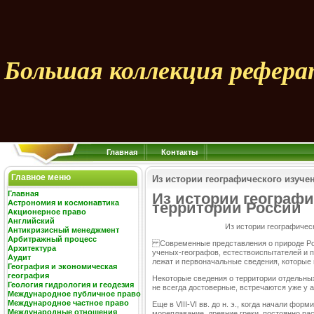
Большая коллекция рефера
Главная
Контакты
Главное меню
Из истории географического изуче
Главная
Из истории географи
Астрономия и космонавтика
территории России
Акционерное право
Английский
Из истории географичес
Антикризисный менеджмент
Арбитражный процесс
Современные представления о природе Рос
Архитектура
ученых-географов, естествоиспытателей и п
Аудит
лежат и первоначальные сведения, которые 
География и экономическая
география
Некоторые сведения о территории отдельных
Геология гидрология и геодезия
не всегда достоверные, встречаются уже у 
Международное публичное право
Международное частное право
Еще в VIII-VI вв. до н. э., когда начали фо
Международные отношения
мореплавание, древние греки, постоянно ра