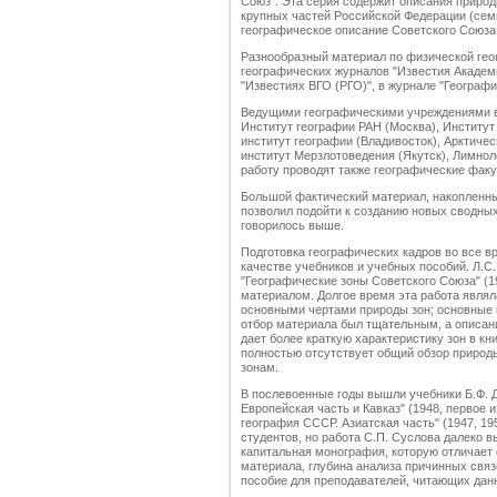
Союз". Эта серия содержит описания природ
крупных частей Российской Федерации (сем
географическое описание Советского Союза
Разнообразный материал по физической гео
географических журналов "Известия Академи
"Известиях ВГО (РГО)", в журнале "Географ
Ведущими географическими учреждениями в
Институт географии РАН (Москва), Институт
институт географии (Владивосток), Арктичес
институт Мерзлотоведения (Якутск), Лимнол
работу проводят также географические фак
Большой фактический материал, накопленны
позволил подойти к созданию новых сводных
говорилось выше.
Подготовка географических кадров во все в
качестве учебников и учебных пособий. Л.
"Географические зоны Советского Союза" (
материалом. Долгое время эта работа явля
основными чертами природы зон; основные 
отбор материала был тщательным, а описание
дает более краткую характеристику зон в кн
полностью отсутствует общий обзор природ
зонам.
В послевоенные годы вышли учебники Б.Ф. 
Европейская часть и Кавказ" (1948, первое и
география СССР. Азиатская часть" (1947, 195
студентов, но работа С.П. Суслова далеко вы
капитальная монография, которую отличает
материала, глубина анализа причинных связе
пособие для преподавателей, читающих данн