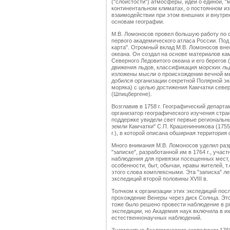
("слоистости") атмосферы, идеи о единой, "
континентальном климатах, о постоянном из
взаимодействии при этом внешних и внутрен
основам географии.
М.В. Ломоносов провел большую работу по 
первого академического атласа России. Под
карта". Огромный вклад М.В. Ломоносов вне
океана. Он создал на основе материалов ка
Северного Ледовитого океана и его берегов (
движения льдов, классификация морских ль
изложены мысли о происхождении вечной ме
добился организации секретной Полярной эк
моряка) с целью достижения Камчатки севе
(Шпицбергене).
Возглавив в 1758 г. Географический департ
организатор географического изучения стран
поддержке увидели свет первые региональн
земли Камчатки" С.П. Крашенинникова (1755 
г.), в которой описана обширная территория 
Много внимания М.В. Ломоносов уделил раз
"записке", разработанной им в 1764 г., уча
наблюдения для привязки посещенных мест, 
особенности, быт, обычаи, нравы жителей, 
этого слова комплексными. Эта "записка" л
экспедиций второй половины XVIII в.
Толчком к организации этих экспедиций пос
прохождение Венеры через диск Солнца. Это
тоже было решено провести наблюдение в р
экспедиции, но Академия наук включила в и
естественнонаучных наблюдений.