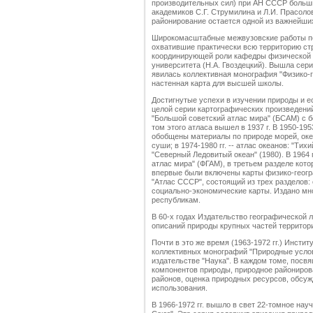
производительных сил) при АН СССР больш
академиков С.Г. Струмилина и Л.И. Прасол
районирование остается одной из важнейши
Широкомасштабные межвузовские работы по
охватившие практически всю территорию стр
координирующей роли кафедры физической 
университета (Н.А. Гвоздецкий). Вышла сер
явилась коллективная монография "Физико-
настенная карта для высшей школы.
Достигнутые успехи в изучении природы и 
целой серии картографических произведени
"Большой советский атлас мира" (БСАМ) с 
том этого атласа вышел в 1937 г. В 1950-19
обобщены материалы по природе морей, оке
суши; в 1974-1980 гг. -- атлас океанов: "Тих
"Северный Ледовитый океан" (1980). В 1964
атлас мира" (ФГАМ), в третьем разделе кот
впервые были включены карты физико-геогра
"Атлас СССР", состоящий из трех разделов:
социально-экономические карты. Издано мн
республикам.
В 60-х годах Издательство географической 
описаний природы крупных частей территор
Почти в это же время (1963-1972 гг.) Инсти
коллективных монографий "Природные усло
издательстве "Наука". В каждом томе, посв
компонентов природы, природное райониров
районов, оценка природных ресурсов, обсу
использования.
В 1966-1972 гг. вышло в свет 22-томное на