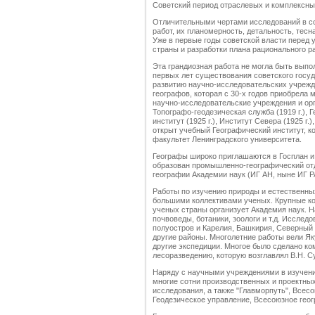
Советский период отраслевых и комплексных
Отличительными чертами исследований в с
работ, их планомерность, детальность, тесн
Уже в первые годы советской власти перед
страны и разработки плана рационального р
Эта грандиозная работа не могла быть вып
первых лет существования советского госу
развитию научно-исследовательских учрежд
географов, которая с 30-х годов приобрела
научно-исследовательские учреждения и орга
Топографо-геодезическая служба (1919 г.), Г
институт (1925 г.), Институт Севера (1925 г.)
открыт учебный Географический институт, ко
факультет Ленинградского университета.
Географы широко приглашаются в Госплан и
образован промышленно-географический отд
географии Академии наук (ИГ АН, ныне ИГ Р
Работы по изучению природы и естественны
большими коллективами ученых. Крупные к
ученых страны организует Академия наук. Н
почвоведы, ботаники, зоологи и т.д. Иссле
полуостров и Карелия, Башкирия, Северный 
другие районы. Многолетние работы вели Як
другие экспедиции. Многое было сделано к
лесоразведению, которую возглавлял В.Н. С
Наряду с научными учреждениями в изучен
многие сотни производственных и проектны
исследования, а также "Главморпуть", Всес
Геодезическое управление, Всесоюзное геог