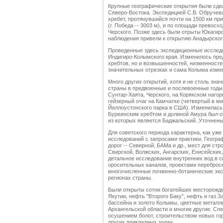
Крупные географические открытия были сдела
Северо-Востока. Экспедицией С.В. Обручева
хребет, протянувшийся почти на 1500 км пр
(г. Победа -- 3003 м), и по площади превос
Черского. Позже здесь были отрыты Юкагир
наблюдения привели к открытию Анадырского
Проведенные здесь экспедиционные исслед
Индигиро-Колымского края. Изменилось пре
хребтов, но и возвышенностей, низменностей
значительных отрезках и сама Колыма измен
Много других открытий, хотя и не столь зна
страны в предвоенные и послевоенные годы
Сунтар-Хаята, Черского, на Корякском нагор
гейзерный очаг на Камчатке (четвертый в м
Йеллоустонского парка в США). Изменилась
Буреинским хребтом и долиной Амура был о
из которых является Баджальский. Уточнен
Для советского периода характерна, как уже
исследований с запросами практики. Геогр
дорог -- Северной, БАМа и др., мест для ст
Свирской, Волжских, Ангарских, Енисейских
детальное исследование внутренних вод в с
оросительных каналов, проектами переброск
многочисленные почвенно-ботанические экс
регионах страны.
Были открыты сотни богатейших месторожд
Якутии, нефть "Второго Баку", нефть и газ 
бассейна и золото Колымы, цветные металлы
Архангельской области и многие другие. Сп
осушением болот, строительством новых го
других прикладных задач.