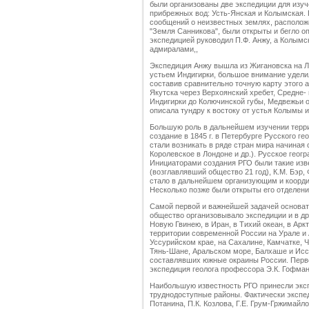
были организованы две экспедиции для изуч
прибрежных вод: Усть-Янская и Колымская.
сообщений о неизвестных землях, располож
"Земля Санникова", были открыты и бегло о
экспедицией руководил П.Ф. Анжу, а Колымск
адмиралами,,
Экспедиция Анжу вышла из Жигановска на Л
устьем Индигирки, большое внимание удели
составив сравнительно точную карту этого 
Якутска через Верхоянский хребет, Средне-
Индигирки до Колючинской губы, Медвежьи о
описала тундру к востоку от устья Колымы и 
Большую роль в дальнейшем изучении терри
создание в 1845 г. в Петербурге Русского 
стали возникать в ряде стран мира начиная 
Королевское в Лондоне и др.). Русское геог
Инициаторами создания РГО были такие изве
(возглавлявший общество 21 год), К.М. Бэр, 
стало в дальнейшем организующим и коорд
Несколько позже были открыты его отделения
Самой первой и важнейшей задачей основате
общество организовывало экспедиции и в др
Новую Гвинею, в Иран, в Тихий океан, в Ар
территории современной России на Урале и 
Уссурийском крае, на Сахалине, Камчатке, Ч
Тянь-Шане, Аральском море, Балхаше и Исс
составлявших южные окраины России. Перво
экспедиция геолога профессора Э.К. Гофман
Наибольшую известность РГО принесли эксп
труднодоступные районы. Фактически экспед
Потанина, П.К. Козлова, Г.Е. Грум-Гржимайл