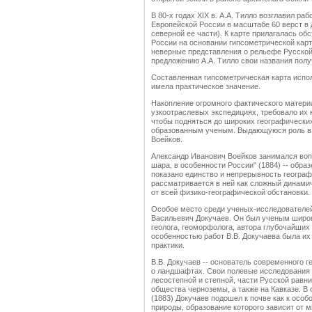
В 80-х годах XIX в. А.А. Тилло возглавил р
Европейской России в масштабе 60 верст в д
северной ее части). К карте прилагалась о
России на основании гипсометрической кар
неверные представления о рельефе Русской
предложению А.А. Тилло свои названия пол
Составленная гипсометрическая карта испол
имела практическое значение.
Накопление огромного фактического материа
узкоотраслевых экспедициях, требовало их к
чтобы подняться до широких географически
образованным ученым. Выдающуюся роль в т
Воейков.
Александр Иванович Воейков занимался вопр
шара, в особенности России" (1884) -- обра
показано единство и непрерывность геогра
рассматривается в ней как сложный динами
от всей физико-географической обстановки.
Особое место среди ученых-исследователе
Васильевич Докучаев. Он был ученым широ
геолога, геоморфолога, автора глубочайших
особенностью работ В.В. Докучаева была и
практики.
В.В. Докучаев -- основатель современного 
о ландшафтах. Свои полевые исследования 
лесостепной и степной, части Русской равн
общества черноземы, а также на Кавказе. В
(1883) Докучаев подошел к почве как к осо
природы, образование которого зависит от 