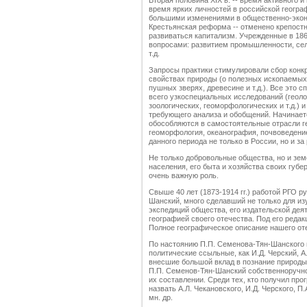
Вторая половина XIX в. -- время активного 
время ярких личностей в российской геогра
большими изменениями в общественно-эконо
Крестьянская реформа -- отменено крепостн
развиваться капитализм. Учрежденные в 186
вопросами: развитием промышленности, сель
т.д.
Запросы практики стимулировали сбор конкр
свойствах природы (о полезных ископаемых
пушных зверях, древесине и т.д.). Все это 
всего узкоспециальных исследований (геоло
зоологических, геоморфологических и т.д.) 
требующего анализа и обобщений. Начинает
обособляются в самостоятельные отрасли ге
геоморфология, океанография, почвоведени
данного периода не только в России, но и за
Не только добровольные общества, но и зем
населения, его быта и хозяйства своих губе
очень важную роль.
Свыше 40 лет (1873-1914 гг.) работой РГО 
Шанский, много сделавший не только для из
экспедиций общества, его издательской дея
географией своего отечества. Под его реда
Полное географическое описание нашего отеч
По настоянию П.П. Семенова-Тян-Шанского 
политические ссыльные, как И.Д. Черский, А
внесшие большой вклад в познание природы
П.П. Семенов-Тян-Шанский собственноручно
их составлении. Среди тех, кто получил про
назвать А.Л. Чекановского, И.Д. Черского, П
мн. др.