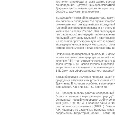
компоненты природы, а также фактор времен
почвоведения. В другой, не менее известной
Докучаев дает комплексную характеристику 
борьбе с: засухами и суховеями.
Выдающийся полевой исследователь, Докуча
комплексных экспедиций "по оценке земель".
руководителем трех крупнейших экспедиций:
"Особой экспедиции по испытанию и учету р
хозяйства в степях России". Эти экспедици
географических экспедиций, тесно связанн
присущей Докучаеву глубиной и тщательнос
и с большой практической ценностью получе
экспедиции явился выпуск нескольких томов
исторических музеев и ряда опытных станци
Почвенные исследования привели В.В. Доку
всеми компонентами природы, лежащей в о
крупные ПТК -- естественно-исторические 
закон, который он назвал законом широтной
теоретическое и практическое значение ра
В.В. Докучаев сформулировал комплексный п
Большой вклад в изучение природы нашей с
природных явлениях и их размещении внесл
Докучаева. В их числе особенно выделяются 
Вернадский, К.Д. Глинка, Л.С. Берг и др.
А.Н. Краснов, в своих работах следовавший 
"изучать цельную и нераздельную природу",
Он написал первый университетский учебни
книг (1895-1899 гг.). А.Н. Краснов раньше, 
географических комплексах (1895 г.). В чи
А.Н. Краснова по различным регионам мира 
современной территории России -- Алтая, П