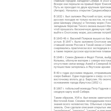
главным городом Западной Сибири. В 1610-16
Вскоре они перешли на правый берег Енисея
Путь их проходил по двум крупным притокам
(Ангаре). Началось открытие Среднесибирск
В 1632 г. был заложен Якутский острог, кот
русских походов не только на восток, но и на
реке Шилкару (Амуру) и Теплому морю (Тихо
западным берегам Тихого океана вышел Иван
чтоб прошагать бесконечную дремучую тайгу
выйти к Охотскому морю, россиянам потреб
В 1643-46 гг. Василий Поярков вышел из бас
устью. В 1647 г. было заложено Охотское зи
ставший окном России в Тихий океан и Севе
снаряжались практически все экспедиции в 
а также первое русское кругосветное плаван
В 1648 г. Семен Дежнев и Федот Попов, выйд
Колымы, обогнули материк с северо-востока
отсутствие связи между Азией и Северной А
путешествии затерялась в Якутском архиве и 
В 40-х годах русскими людьми, отправившим
озеро Байкал. Одни подходили к озеру со ст
восточному вплоть до р. Баргузин. Но оконч
основанием города Иркутска (1652 г.).
В 1667 г. тобольский воевода Петр Годунов 
сводную карту всей Сибири.
Таким образом, XVII в. был веком замечате
Восточной Азии. Своими легендарными пох
знания всего человечества. Обычные служи
земель. Они сделали описания открытых ими
"челобитные", "рапорты", "сказки" и описан