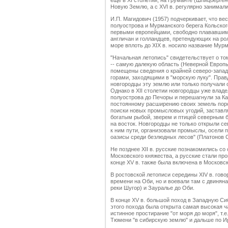
еще в XI столетии, на Груманте (Шпицбергене
Новую Землю, а с XVI в. регулярно занимал
И.П. Магидович (1957) подчеркивает, что в
полуострова и Мурманского берега Кольског
первыми европейцами, свободно плававшими
англичан и голландцев, претендующих на ро
море вплоть до XIX в. носило название Мурм
"Начальная летопись" свидетельствует о том
-- самую далекую область (Неверной Европы. 
помещены сведения о крайней северо-запад
горами, заходящими в "морскую луку". Прав
новгородцы эту землю или только получали 
Однако в XII столетии новгородцы уже влад
полуострова до Печоры и перешагнули за Ка
постоянному расширению своих земель поро
поиски новых промысловых угодий, заставля
богатым рыбой, зверем и птицей северным бе
на восток. Новгородцы не только открыли с
к ним пути, организовали промыслы, осели п
оазисы среди безлюдных лесов" (Платонов С.
Не позднее XII в. русские познакомились со 
Московского княжества, а русские стали пр
конце XV в. также была включена в Московс
В ростовской летописи середины XIV в. гово
времени на Оби, но и воевали там с двинян
реки Шугор) и Зауралье до Оби.
В конце XV в. большой поход в Западную С
этого похода была открыта самая высокая ч
истинное простирание "от моря до моря", т.
Тюмени "в сибирскую землю" и дальше по И