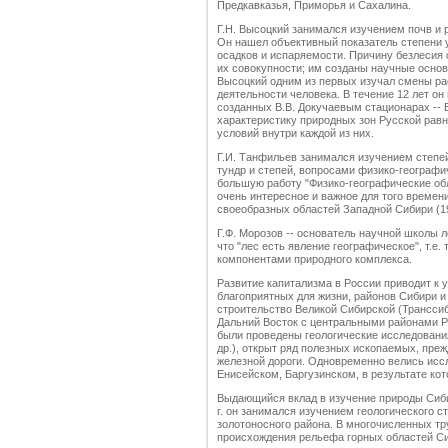
Предкавказья, Приморья и Сахалина.
Г.Н. Высоцкий занимался изучением почв и 
Он нашел объективный показатель степени 
осадков и испаряемости. Причину безлесия с
их совокупности; им созданы научные основ
Высоцкий одним из первых изучал смены ра
деятельности человека. В течение 12 лет о
созданных В.В. Докучаевым стационарах -- 
характеристику природных зон Русской рав
условий внутри каждой из них.
Г.И. Танфильев занимался изучением степей
тундр и степей, вопросами физико-географич
большую работу "Физико-географические обл
очень интересное и важное для того времен
своеобразных областей Западной Сибири (190
Г.Ф. Морозов -- основатель научной школы л
что "лес есть явление географическое", т.е
компонентами природного комплекса.
Развитие капитализма в России приводит к
благоприятных для жизни, районов Сибири и 
строительство Великой Сибирской (Транссиб
Дальний Восток с центральными районами Ро
были проведены геологические исследования 
др.), открыт ряд полезных ископаемых, преж
железной дороги. Одновременно велись иссл
Енисейском, Баргузинском, в результате ко
Выдающийся вклад в изучение природы Сибир
г. он занимался изучением геологического с
золотоносного района. В многочисленных т
происхождения рельефа горных областей Си