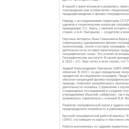
В нашей стране возникли и развились такие 
снеговедение (как особая ветвь гляциологии
ландшафтоведение и физико-географическо
Наряду с исследованиями территории СССР
уделяли и теоретическим вопросам географи
принадлежит Л.С. Бергу, с именем которого
стране, и А.А. Григорьеву -- создателю учен
Научные интересы Льва Семеновича Берга (
совмещались одновременно физико-географ 
палеогеограф, зоолог и историк географии,
деятельности он оставил капитальные труды
географических зонах. Это учение он впервы
Географическом институте. В своем доклад
в 1913 г. Л.С. Берг четко и ясно сказал, что
Андрей Александрович Григорьев (1883-1968
оболочке. В 1932 г. он дал определение геог
предметом исследования географии. Предста
обогатил концепцией физико-географическог
природе, позволяет разрабатывать прогнозы
деятельности человека. Стремление к изуч
стационарных исследований и создание гео
учреждениями (Курский, сибирские), так и в
развивалось параллельно с учением В.И. Ве
Развитие географической науки и задачи х
предопределили потребность в районировани
Крупной географической работой явилось "
(1947), состоявшее из карты и текстового о
Работа выполнялась по заданию правительс