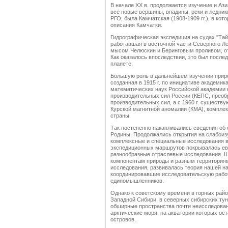
В начале XX в. продолжается изучение и Аз
все новые вершины, впадины, реки и ледник
РГО, была Камчатская (1908-1909 гг.), в ко
описания Камчатки.
Гидрографическая экспедиция на судах "Тайм
работавшая в восточной части Северного Ле
мысом Челюскин и Беринговым проливом, от
Как оказалось впоследствии, это был после
планете.
Большую роль в дальнейшем изучении прир
созданная в 1915 г. по инициативе академик
математических наук Российской академии 
производительных сил России (КЕПС, преобр
производительных сил, а с 1960 г. существ
Курской магнитной аномалии (КМА), комплек
страны.
Так постепенно накапливались сведения об
Родины. Продолжались открытия на слабоиз
комплексные и специальные исследования в
экспедиционных маршрутов покрывалась евр
разнообразные отраслевые исследования. 
компонентам природы и разным территория
исследования, развивалась теория нашей на
координировавшие исследовательскую работ
единомышленников.
Однако к советскому времени в горных рай
Западной Сибири, в северных сибирских ту
обширные пространства почти неисследован
арктические моря, на акватории которых ос
островов.