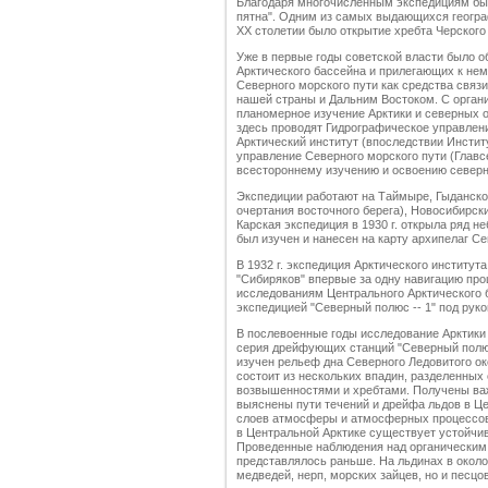
Благодаря многочисленным экспедициям бы
пятна". Одним из самых выдающихся геогра
XX столетии было открытие хребта Черского
Уже в первые годы советской власти было 
Арктического бассейна и прилегающих к нем
Северного морского пути как средства свя
нашей страны и Дальним Востоком. С орган
планомерное изучение Арктики и северных 
здесь проводят Гидрографическое управлен
Арктический институт (впоследствии Институт
управление Северного морского пути (Главсе
всестороннему изучению и освоению северн
Экспедиции работают на Таймыре, Гыданском
очертания восточного берега), Новосибирски
Карская экспедиция в 1930 г. открыла ряд не
был изучен и нанесен на карту архипелаг С
В 1932 г. экспедиция Арктического институ
"Сибиряков" впервые за одну навигацию про
исследованиям Центрального Арктического
экспедицией "Северный полюс -- 1" под руков
В послевоенные годы исследование Арктики 
серия дрейфующих станций "Северный полюс"
изучен рельеф дна Северного Ледовитого ок
состоит из нескольких впадин, разделенны
возвышенностями и хребтами. Получены важ
выяснены пути течений и дрейфа льдов в Це
слоев атмосферы и атмосферных процессов.
в Центральной Арктике существует устойчив
Проведенные наблюдения над органическим м
представлялось раньше. На льдинах в окол
медведей, нерп, морских зайцев, но и песцов,