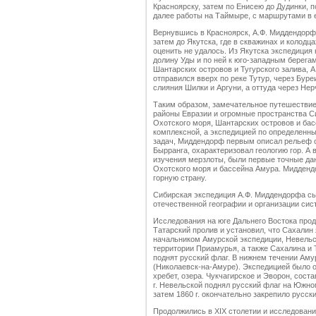
Красноярску, затем по Енисею до Дудинки, 
далее работы на Таймыре, с маршрутами в е
Вернувшись в Красноярск, А.Ф. Миддендорф
затем до Якутска, где в скважинах и колодц
оценить не удалось. Из Якутска экспедиция 
долину Уды и по ней к юго-западным берега
Шантарских островов и Тугурского залива, 
отправился вверх по реке Тутур, через Буре
слияния Шилки и Аргуни, а оттуда через Нер
Таким образом, замечательное путешестви
районы Евразии и огромные пространства Си
Охотского моря, Шантарских островов и ба
комплексной, а экспедицией по определенн
задач, Миддендорф первым описал рельеф о
Бырранга, охарактеризовал геологию гор. А 
изучения мерзлоты, были первые точные дан
Охотского моря и бассейна Амура. Миддендо
горную страну.
Сибирская экспедиция А.Ф. Миддендорфа с
отечественной географии и организации си
Исследования на юге Дальнего Востока продо
Татарский пролив и установил, что Сахалин 
начальником Амурской экспедиции, Невельс
территории Приамурья, а также Сахалина и Т
поднят русский флаг. В нижнем течении Амур
(Николаевск-на-Амуре). Экспедицией было 
хребет, озера. Чукчагирское и Эворон, сост
г. Невельской поднял русский флаг на Южном
затем 1860 г. окончательно закрепило русск
Продолжились в XIX столетии и исследования