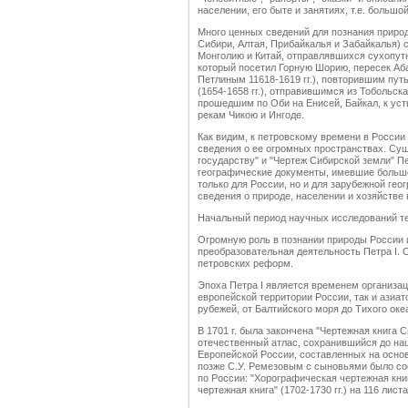
населении, его быте и занятиях, т.е. больш
Много ценных сведений для познания приро
Сибири, Алтая, Прибайкалья и Забайкалья) 
Монголию и Китай, отправлявшихся сухопутн
который посетил Горную Шорию, пересек Аба
Петлиным 11618-1619 гг.), повторившим пут
(1654-1658 гг.), отправившимся из Тобольска
прошедшим по Оби на Енисей, Байкал, к усть
рекам Чикою и Ингоде.
Как видим, к петровскому времени в Росси
сведения о ее огромных пространствах. Су
государству" и "Чертеж Сибирской земли" П
географические документы, имевшие большо
только для России, но и для зарубежной гео
сведения о природе, населении и хозяйстве
Начальный период научных исследований т
Огромную роль в познании природы России 
преобразовательная деятельность Петра I. 
петровских реформ.
Эпоха Петра I является временем организа
европейской территории России, так и азиат
рубежей, от Балтийского моря до Тихого океа
В 1701 г. была закончена "Чертежная книга 
отечественный атлас, сохранившийся до наш
Европейской России, составленных на осно
позже С.У. Ремезовым с сыновьями было со
по России: "Хорографическая чертежная книга
чертежная книга" (1702-1730 гг.) на 116 листа