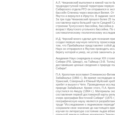
А.Л. Чекановский выполнил в южной части б
труднодоступной горной территории первую 
Сибирского отдела РГО он отправился в эксп
бассейн Оленека через верховья Вилюя. От
Якутск и вернулся в Иркутск. В задание эк
За три года Чекановский прошел более 25 ты
составлена карта большей части Средней С
строении Тунгусского бассейна, бассейна р
возраст Иркутского угольного бассейна. По 
систематическому геологическому исследо
И.Д. Черский много сделал для познания при
создал первую научную гипотезу происхожд
том, что Прибайкалье представляет собой 
Наук он отправился в Якутию проводить иссл
берегу которой и умер, не успев закончить р
Академия Наук снарядила в конце XIX столе
Сибири (Р.Б. Шмидт), на Таймыр (Э.В. Толль)
доставившие ценные сведения о природе пол
Сибири*.
П.А. Кропоткин возглавил Олекминско-Вити
Забайкалье (1866 г.). Во время экспедиции 
Уранский, Северный и Южный Муйский хреб
хребет и вышел к Чите. Проведенные исслед
природе Забайкалья. Кроме этого, П.А. Кроп
спустился по Амуру (1864 г.). Материалы эк
составления первой достоверной карты рел
очерк орографии Восточной Сибири" (1875 г
географическую науку является разработан
труде "Исследование о ледниковом периоде"
сохранили свое значение до настоящего врем
изучая по литературе состояние льдов вбли
открытой земли в районе архипелага Земли