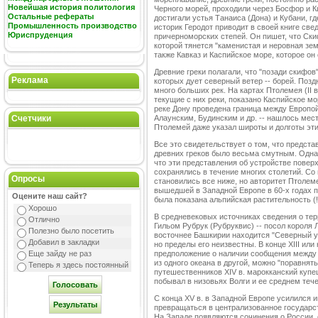
Новейшая история политология
Черного морей, проходили через Босфор и К
Остальные рефераты
достигали устья Танаиса (Дона) и Кубани, где
Промышленность производство
историк Геродот приводит в своей книге све
Юриспруденция
причерноморских степей. Он пишет, что Ски
которой тянется "каменистая и неровная зем
также Кавказ и Каспийское море, которое о
Древние греки полагали, что "позади скифов
Реклама
которых дует северный ветер -- борей. Позд
много больших рек. На картах Птолемея (II в
текущие с них реки, показано Каспийское мор
реке Дону проведена граница между Европой 
Счетчики
Алаунским, Будинским и др. -- нашлось мес
Птолемей даже указал широты и долготы эти
Все это свидетельствует о том, что предст
древних греков было весьма смутным. Однак
что эти представления об устройстве пове
сохранялись в течение многих столетий. Со
Опросы
становились все ниже, но авторитет Птолеме
вышедшей в Западной Европе в 60-х годах п
Оцените наш сайт?
была показана альпийская растительность (!
Хорошо
В средневековых источниках сведения о те
Отлично
Гильом Рубрук (Рубруквис) -- посол короля Л
Полезно было посетить
восточнее Башкирии находится "Северный у
Добавил в закладки
но пределы его неизвестны. В конце XIII ил
Еще зайду не раз
предположение о наличии сообщения между 
из одного океана в другой, можно "поравнят
Теперь я здесь постоянный
путешественников XIV в. марокканский купе
побывал в низовьях Волги и ее среднем теч
С конца XV в. в Западной Европе усилился и
превращаться в централизованное государ
На Западе появляются сочинения о России,