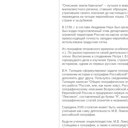
"Описание земли Камчатки" -- лучшее в миро
малоизвестного региона, ставшее образцом 
утратившее своего значения до настоящего 
переведена на четыре европейских языка. П
стране и за рубежом.
В 1739, г. в составе Академии Наук был орга
был издан подготовленный этим департамен
огромной территории России на картах атла
превосходящей точность западно-европейски
использована градусная сетка.
Из географов петровского времени особенн
гг.). По разносторонности своей деятельно
эпохи. Воспитанник и сподвижник Петра I, 
горнорудного дела и изучения Урала, строит
историком, одним из первых русских геогра
В.Н. Татищев сформулировал задачи географ
сочинении истории и географии Российской".
дополнять друг друга. Пользуясь сведениям
Татищев написал "Общее географическое опис
его работа "Руссия, или, как ныне зовут, Росс
географическому описанию Всероссийской и
Европейской России и предпринял первую по
"Лексикон", составленный до буквы "К", выш
географических статей (понятия и названия)
Середина XVIII столетия может быть назван
учитывая как саму деятельность М.В. Ломоно
российской географии.
Будучи ученым-энциклопедистом, М.В. Лом
стоящими к географии, а также и непосредс