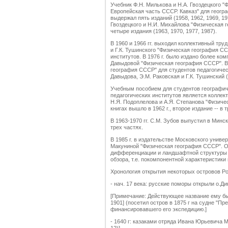
Учебник Ф.Н. Милькова и Н.А. Гвоздецкого 
Европейская часть СССР. Кавказ" для геогра
выдержал пять изданий (1958, 1962, 1969, 1
Гвоздецкого и Н.И. Михайлова "Физическая 
четыре издания (1963, 1970, 1977, 1987).
В 1960 и 1966 гг. выходил коллективный тру
и Г.К. Тушинского "Физическая география СС
институтов. В 1976 г. было издано более ком
Давыдовой "Физическая география СССР". В 
география СССР" для студентов педагогическ
Давыдова, Э.М. Раковская и Г.К. Тушинский 
Учебным пособием для студентов географич
педагогических институтов является коллект
Н.Я. Подоплелова и А.Я. Степанова "Физиче
книгах вышло в 1962 г., второе издание -- в т
В 1963-1970 гг. С.М. Зубов выпустил в Мин
трех частях.
В 1985 г. в издательстве Московского униве
Макуниной "Физическая география СССР". О
дифференциации и ландшафтной структуры ф
обзора, т.е. покомпонентной характеристик
Хронология открытия некоторых островов Р
- нач. 17 века: русские поморы открыли о.Ди
[Примечание: Действующее название ему б
1901] (посетил остров в 1875 г на судне "Пр
финансировавшего его экспедицию.]
- 1640 г: казаками отряда Ивана Юрьевича 