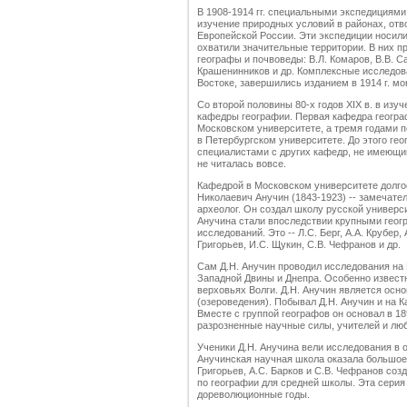
В 1908-1914 гг. специальными экспедициям
изучение природных условий в районах, отв
Европейской России. Эти экспедиции носили
охватили значительные территории. В них п
географы и почвоведы: В.Л. Комаров, В.В. С
Крашенинников и др. Комплексные исследов
Востоке, завершились изданием в 1914 г. мо
Со второй половины 80-х годов XIX в. в из
кафедры географии. Первая кафедра географ
Московском университете, а тремя годами 
в Петербургском университете. До этого ге
специалистами с других кафедр, не имеющи
не читалась вовсе.
Кафедрой в Московском университете долго
Николаевич Анучин (1843-1923) -- замечател
археолог. Он создал школу русской универси
Анучина стали впоследствии крупными геог
исследований. Это -- Л.С. Берг, А.А. Крубер,
Григорьев, И.С. Щукин, С.В. Чефранов и др.
Сам Д.Н. Анучин проводил исследования на 
Западной Двины и Днепра. Особенно известн
верховьях Волги. Д.Н. Анучин является ос
(озероведения). Побывал Д.Н. Анучин и на К
Вместе с группой географов он основал в 18
разрозненные научные силы, учителей и лю
Ученики Д.Н. Анучина вели исследования в 
Анучинская научная школа оказала большое 
Григорьев, А.С. Барков и С.В. Чефранов со
по географии для средней школы. Эта серия
дореволюционные годы.