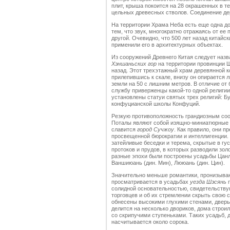
плит, крыша покоится на 28 окрашенных в т
цельных древесных стволов. Соединение дер
На территории Храма Неба есть еще одна д
тем, что звук, многократно отражаясь от ее
другой. Очевидно, что 500 лет назад китайс
применили его в архитектурных объектах.
Из сооружений Древнего Китая следует наз
Хэншаньских гор
на территории провинции Ш
назад. Этот трехэтажный храм деревянной к
прилепившись к скале, внизу он опирается 
земли на 50 с лишним метров. В отличие от
службу приверженцы какой-то одной религи
установлены статуи святых трех религий: Б
конфуцианской школы Конфуций.
Резкую противоположность грандиозным соо
Поталы являют собой изящно-миниатюрные 
славится
город Сучжоу
. Как правило, они 
просвещенной бюрократии и интеллигенции.
затейливые беседки и терема, скрытые в гус
протоков и прудов, в которых разводили золо
разные эпохи были построены усадьбы Цанла
Ваншиюань (дин. Мин), Лююань (дин. Цин).
Значительно меньше романтики, пронизыва
просматривается в усадьбах
уезда Шэсянь
п
солидной основательностью, свидетельствую
торговцев и об их стремлении скрыть свою 
обнесены высокими глухими стенами, дверь
делится на несколько двориков, дома строил
со скрипучими ступеньками. Таких усадьб, 
насчитывается около сорока.