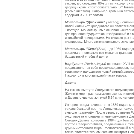
закрыт, а с середины 80-ых там находится м
дворец - храм, стоит обязательно. В "Потал
(кроме шестого). Например, гробница пятог
содержит 3 700 кг золота.
Монастырь "Джокханг"
(Jocang)
- самый 
Далай Ламы четырнадцатого он является си
Тибетцев. Монастырь был основан Сонгсеном
для хранения буддистских изображений и ст
и китайской принцессами. Не сколько раз х
планировку. Много легенд связано с этим ме
Монастырь "Сера"
(Sera)
- до 1959 года о
проживают несколько сот монахов (раньше -
буддистский учебный центр.
Норбулинк
(Norbu Lingka)
основан в XVIII в
представляет из себя несколько дворцов, пар
территории находиться новый летний дворе
Находится в юго-западной части города.
Далянь
На южном выступе Ляодунского полуострова
Желтого моря, располагается экономически
и Далянь с числом жителей 5,34 млн. человек
История города начинается с 1889 года с мо
увидев большой порт на Ляодунском полуост
смысле «далекий». После этого, во время Ру
оккупирован японцами и переименован в Дай
Сегодня Далянь, который в 1984 году был о
портов Северного Китая, соединенный с Се
другими странами мира. Расположенный в э
также является экономическим центром Севе