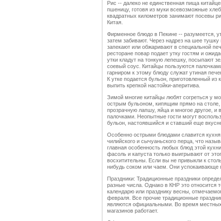
Рис -- далеко не единственная пища китайц
пшеницу, готовя из муки всевозможные хлеб
квадратных километров занимают посевы ри
Китая.
Фирменное блюдо в Пекине -- разумеется, ут
затем забивают. Через надрез на шее тушк
запекают или обжаривают в специальной печ
ресторане повар подает утку гостям и ожид
утки кладут на тонкую лепешку, посыпают з
соевый соус. Китайцы пользуются палочками
гарниром к этому блюду служат утиная печень
К утке подается бульон, приготовленный из 
выпить крепкой настойки-аперитива.
Зимой многие китайцы любят согреться у мо
острым бульоном, кипящим прямо на столе, 
прозрачную лапшу, яйца и многое другое, и 
палочками. Неопытные гости могут восполь
бульон, настоявшийся и ставший еще вкусн
Особенно острыми блюдами славится кухня 
чилийского и сычуаньского перца, что назыв
главная особенность любых блюд этой кухни
фасоль и капуста только выигрывают от этог
восхитительны. Если вы не привыкли к столь
нибудь соком или чаем. Они успокаивающе 
Праздники: Традиционные праздники опреде
разные числа. Однако в КНР это относится т
календарю или празднику весны, отмечаемо
февраля. Все прочие традиционные праздни
являются официальными. Во время местных
магазинов работает.