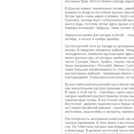
песчаные бури. Лето в Пекине гораздо жарче
В Шанхае климат значительно теплее, зимой
влажность воздуха постоянно высока (круглы
Летом здесь очень жарко и влажно, будто на
Гуанчжоу, господствует субтропический мус
массу воды, поэтому летом здесь душно и в
Нередко возникают тайфуны. Зима теплая, и
Идеальное время для поездок в Китай -- поз
октябрь, а на юге и ноябрь-декабрь.
Густота речной сети на Западе (в центральн
велика. В пределах обширных районах Запад
эпизодически. Наиболее крупные реки здесь
много крупных рек, из которых наиболее зн
части: Сунгари, Ляохэ, Хуайхэ, Сицзян. На 
Амур (пограничная с Россией), Меконг, Салу
также большая неравномерность стока по год
высокогорных районов - преимущественно сн
снегодождевое. Озёра многочисленны, но 
Во вне тибетской внутренней части Китая п
при значительном распространении участков
В горах в этой части - серозёмы, горно-каш
нагорье наиболее распространены почвы вы
горнолуговые почвы. В восточной части осн
Восточной - дерново-подзолистые и бурые л
на Северо-Китайской равнине - коричневые, 
желтозёмы, краснозёмы и латериты, преиму
Растительность центрально-азиатской част
полукустарниковая. В Тянь-Шане и восточн
ели. На Тибетском нагорье преобладает низк
и болотницы. В долинах восточной части наг