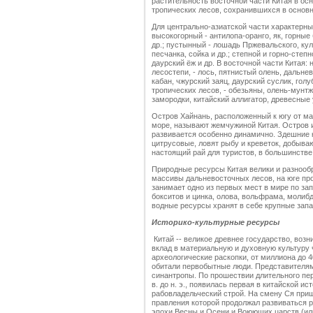
растительность восточной части Китая в осн
тропических лесов, сохранившихся в основн
Для центрально-азиатской части характерн
высокогорный - антилопа-оранго, як, горные 
др.; пустынный - лошадь Пржевальского, кул
песчанка, сойка и др.; степной и горно-степн
даурский ёж и др. В восточной части Китая:
лесостепи, - лось, пятнистый олень, дальне
кабан, чжурский заяц, даурский суслик, голу
тропических лесов, - обезьяны, олень-мунт
замородки, китайский аллигатор, древесные 
Остров Хайнань, расположенный к югу от м
море, называют жемчужиной Китая. Остров и
развивается особенно динамично. Здешние 
цитрусовые, ловят рыбу и креветок, добыва
настоящий рай для туристов, в большинств
Природные ресурсы Китая велики и разнооб
массивы дальневосточных лесов, на юге пр
занимает одно из первых мест в мире по зап
бокситов и цинка, олова, вольфрама, молиб
водные ресурсы хранят в себе крупные запа
Историко-культурные ресурсы
Китай -- великое древнее государство, воз
вклад в материальную и духовную культуру 
археологические раскопки, от миллиона до 4
обитали первобытные люди. Представителям
синантропы. По прошествии длительного пер
в. до н. э., появилась первая в китайской и
рабовладельческий строй. На смену Ся приш
правления которой продолжал развиваться 
эпохи Весны и Осени и Воюющих царств (ил