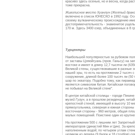
красиво здесь осенью, но и весна, когда ра
тоже прекрасна.
Живописное место Хуанлун (Желтый дракон,
включено в список ЮНЕСКО в 1992 году. Осо
своему вулканическому происхождению име
достопримечательность - знаменитое ущелье
170 м. Здесь 3400 озер, объединенных в 8 г
Турцентры
Наибольшей популярностью за рубежом по
от заставы Цзяюйгуань (пров. Ганьсу) на за
востоке и имеет в длину 12,7 тысячи ли (635
Великой стены, существовавшие в разные эпо
нашей эры, то есть на протяжении 2 тысяч 
сооружение, длиной более 100 тысяч ли (50 
шар по экватору. Подобно тому, как пирами
является символом Китая. Китайская поговор
не побывал на Великой стене".
В центре китайской столицы - городе Пекин
музей Гугун
, а в прошлом резиденция, кита
крепостной стеной, имеющей в высоту 10 м
прямоугольника, северная и южная стороны 
восточная стороны - 960 метров, общая площ
малых помещений. Поистине один из крупне
На протяжении 500 с лишним лет Запретный 
императоров (династий Мин и Цин). За креп
наполненным водой; по четырем углам стен
целиком из дерева (9 балок и 18 столбов) с