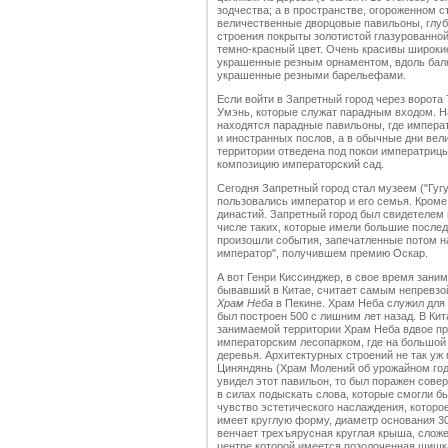
зодчества; а в пространстве, огороженном с
величественные дворцовые павильоны, глубо
строения покрыты золотистой глазурованной
темно-красный цвет. Очень красивы широки
украшенные резным орнаментом, вдоль бал
украшенные резными барельефами.
Если войти в Запретный город через ворота
Умэнь, которые служат парадным входом. На
находятся парадные павильоны, где импера
и иностранных послов, а в обычные дни вел
территории отведена под покои императриц
композицию императорский сад.
Сегодня Запретный город стал музеем ("Гуг
пользовались император и его семья. Кроме
династий. Запретный город был свидетелем 
числе таких, которые имели большие послед
произошли события, запечатленные потом н
император", получившем премию Оскар.
А вот Генри Киссинджер, в свое время зани
бывавший в Китае, считает самым непревз
Храм Неба
в Пекине. Храм Неба служил для
был построен 500 с лишним лет назад. В Ки
занимаемой территории Храм Неба вдвое пр
императорским лесопарком, где на большой
деревья. Архитектурных строений не так уж
Циняндянь (Храм Молений об урожайном годе)
увидел этот павильон, то был поражен сове
в силах подыскать слова, которые смогли б
чувство эстетического наслаждения, которо
имеет круглую форму, диаметр основания 30
венчает трехъярусная круглая крыша, сложе
центре которой имеется позолоченная шиш