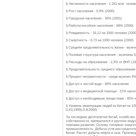
§ Численность населения - 1 261 млн. челов
§ Рост населения - 0,9% (2000)
§ Городское население - 36% (2001)
§ Работоспособное население - 68% (2000)
§ Рождаемость - 16,12 на 1000 человек (2000
§ Смертность - 6,73 на 1000 человек (2000)
§ Средняя продолжительность жизни - мужчин
§ Половая структура населения - мужчины 
§ Расходы на образование - 2,3% от ВНП (19
§ Продолжительность среднего образование 
§ Процент неграмотности - среди мужчин 9
§ Доступ к чистой воде - 90% населения
§ Доступ к медицинской помощи - 21% насе
§ Доступ к необходимым лекарствам - 85% 
§ Уровень иммиграции людей из Китая на 1000
0,41(1999);0,4(2000)
За последние десятилетия Китай, хозяйство
собственности, превратился в крупное инд
темпами развития. Основу топливно-энергет
промышленность. Добыча угля рассредоточе
Китая. Растет добыча нефти и газа. Произво