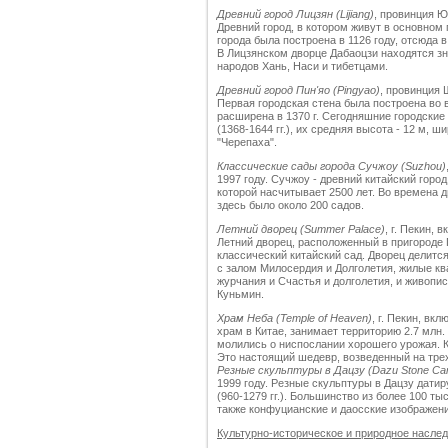
Древний город Лицзян (Lijiang)
, провинция Ю
Древний город, в котором живут в основном
города была построена в 1126 году, отсюда в
В Лицзянском дворце Дабаоцзи находятся з
народов Хань, Наси и тибетцами.
Древний город Пин'яо (Pingyao)
, провинция 
Первая городская стена была построена во вре
расширена в 1370 г. Сегодняшние городские
(1368-1644 гг.), их средняя высота - 12 м, ш
"Черепаха".
Классические сады города Сучжоу (Suzhou)
1997 году. Сучжоу - древний китайский горо
которой насчитывает 2500 лет. Во времена ди
здесь было около 200 садов.
Летний дворец (Summer Palace)
, г. Пекин,
Летний дворец, расположенный в пригороде 
классический китайский сад. Дворец делится
с залом Милосердия и Долголетия, жилые к
журчания и Счастья и долголетия, и живопи
Куньмин.
Храм Неба (Temple of Heaven)
, г. Пекин, в
храм в Китае, занимает территорию 2.7 млн. 
молились о ниспослании хорошего урожая. К
Это настоящий шедевр, возведенный на тре
Резные скульптуры в Дацзу (Dazu Stone Car
1999 году. Резные скульптуры в Дацзу датир
(960-1279 гг.). Большинство из более 100 т
также конфуцианские и даосские изображени
Культурно-историческое и природное насле