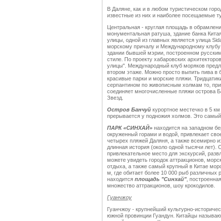
В Даляне, как и в любом туристическом горо
известные
из них и
наиболее посещаемые
т
Центральная - круглая площадь в обрамлен
монументальная ратуша, здание банка Кита
улицы, одной из главных является улица Sida
морскому причалу и Международному клубу
здании бывшей мэрии, построенном русскими
стиле. По проекту хабаровских архитекторов
улицы". Международный клуб моряков предла
втором этаже. Можно просто выпить пива в 
красивые парки и морские пляжи. Тридцатик
серпантином по живописным холмам то, приб
соединяет многочисленные пляжи острова Ба
Звезд.
Остров Банчуй
курортное местечко в 5 км 
прерывается у подножия холмов. Это самый
ПАРК «СИНХАЙ»
находится на западном бер
окруженный горами и водой, привлекает сво
четырех пляжей Даляня, а также всемирно и
длинная история (около одной тысячи лет). 
привлекательное место для экскурсий, развл
можете увидеть городок аттракционов, морс
отдыха, а также самый крупный в Китае мо
м, где обитает более 10 000 рыб различных 
находится
площадь "Синхай"
, построенна
множество аттракционов, шоу крокодилов.
Гуанчжоу
Гуанчжоу - крупнейший культурно-историче
южной провинции Гуандун. Китайцы называют 