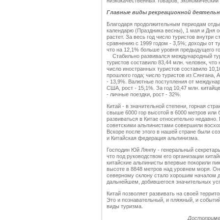
низкокачественных товаров, экономический 
Главные виды рекреационной деятель
Благодаря продолжительным периодам отдых
календарю (Праздника весны), 1 мая и Дня 
растет. За весь год число туристов внутри с
сравнению с 1999 годом - 3,5%; доходы от т
что на 12,1% больше уровня предыдущего го
Стабильно развивался международный тури
туристов составило 83,44 млн. человек, что
число иностранных туристов составило 10,1
прошлого года; число туристов из Сянгана, 
- 13,9%. Валютные поступления от междунар
США, рост - 15,1%. За год 10,47 млн. китайце
- личные поездки, рост - 32%.
Китай - в значительной степени, горная стра
свыше 6000 гор высотой в 6000 метров или
развиваться в Китае относительно недавно.
советскими альпинистами совершили восхож
Вскоре после этого в нашей стране были с
и Китайская федерация альпинизма.
Господин Юй Лянпу - генеральный секретарь
что под руководством его организации китай
китайские альпинисты впервые покорили пи
высоте в 8848 метров над уровнем моря. Он
северному склону стало хорошим началом д
дальнейшем, добившегося значительных ус
Китай позволяет развивать на своей террит
Это и познавательный, и пляжный, и событий
виды туризма.
Достоприме