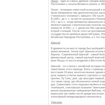
Пекин
- один из самых древних городов мира
Расположен у начала Великого канала, в 160
Пекин - всемирно известный культурный и ис
были обнаружены при археологических раск
("пекинского человека"), жившего 700 тысяч
В 1045 г. до н. э. на месте нынешнего Пеки
221 г. до н.э., когда император Циньшихуан о
являлся важным стратегическим пунктом на
княжеств. В 938 г. н. э. династия Ляо сдел
второй столицей. После этого на протяжении
государства во времена династий Цзинь, Юан
Китайская Народная Республика, и с тех пор
Шанхай
В древности на месте города был рыбацкий п
ремесленников. Затем порт Шанхая использу
Европы. Современный Шанхай - самый боль
финансовый центр, самый крупный морской п
реки Янцзы от места впадения в Восточно-К
Шанхай - это слепок с китайской истории по
памятников этого периода. Взять к примеру 
восстания 19 века; многочисленные здания
роль первого в Китае важного торгового и та
Цинлин, Лу Синь; дом, где проходил первый
это также город, где обозначился новый по
дни. Символами этого подъема являются но
телебашня, снискавшая название "жемчужин
реконструированная набережная Вайтань, Н
выросшие как грибы после дождя высотные 
атмосферой международного мегаполиса.
Тяньзинь