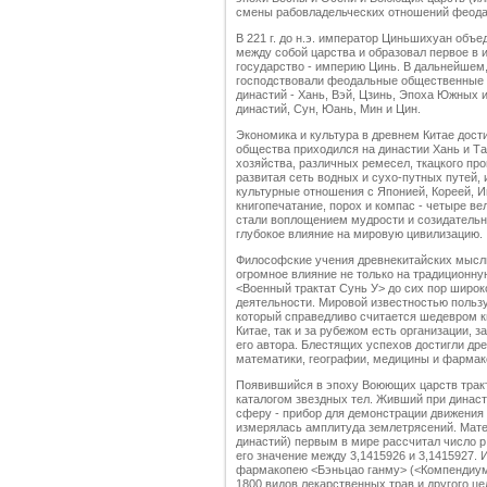
смены рабовладельческих отношений феод
В 221 г. до н.э. император Циньшихуан объ
между собой царства и образовал первое в 
государство - империю Цинь. В дальнейшем, 
господствовали феодальные общественные 
династий - Хань, Вэй, Цзинь, Эпоха Южных и
династий, Сун, Юань, Мин и Цин.
Экономика и культура в древнем Китае дост
общества приходился на династии Хань и Та
хозяйства, различных ремесел, ткацкого пр
развитая сеть водных и сухо-путных путей,
культурные отношения с Японией, Кореей, И
книгопечатание, порох и компас - четыре ве
стали воплощением мудрости и созидательно
глубокое влияние на мировую цивилизацию.
Философские учения древнекитайских мысли
огромное влияние не только на традиционную
<Военный трактат Сунь У> до сих пор широк
деятельности. Мировой известностью польз
который справедливо считается шедевром ки
Китае, так и за рубежом есть организации,
его автора. Блестящих успехов достигли др
математики, географии, медицины и фармак
Появившийся в эпоху Воюющих царств тракт
каталогом звездных тел. Живший при динас
сферу - прибор для демонстрации движения 
измерялась амплитуда землетрясений. Мат
династий) первым в мире рассчитал число р 
его значение между 3,1415926 и 3,1415927.
фармакопею <Бэньцао ганму> (<Компендиум 
1800 видов лекарственных трав и другого це