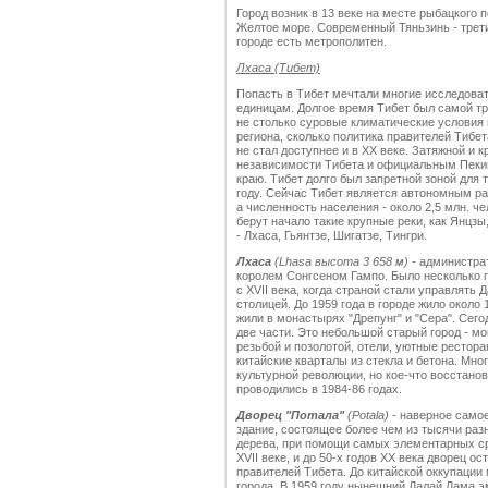
Город возник в 13 веке на месте рыбацкого 
Желтое море. Современный Тяньзинь - трет
городе есть метрополитен.
Лхаса (Тибет)
Попасть в Тибет мечтали многие исследоват
единицам. Долгое время Тибет был самой тр
не столько суровые климатические условия 
региона, сколько политика правителей Тибе
не стал доступнее и в ХХ веке. Затяжной и
независимости Тибета и официальным Пеки
краю. Тибет долго был запретной зоной для
году. Сейчас Тибет является автономным рай
а численность населения - около 2,5 млн. ч
берут начало такие крупные реки, как Янцзы
- Лхаса, Гьянтзе, Шигатзе, Тингри.
Лхаса
(Lhasa высота 3 658 м)
- администрат
королем Сонгсеном Гампо. Было несколько п
с XVII века, когда страной стали управлять
столицей. До 1959 года в городе жило около
жили в монастырях "Дрепунг" и "Сера". Сего
две части. Это небольшой старый город - 
резьбой и позолотой, отели, уютные рестора
китайские кварталы из стекла и бетона. Мно
культурной революции, но кое-что восстан
проводились в 1984-86 годах.
Дворец "Потала"
(Potala)
- наверное самое
здание, состоящее более чем из тысячи раз
дерева, при помощи самых элементарных ср
XVII веке, и до 50-х годов XX века дворец 
правителей Тибета. До китайской оккупаци
города. В 1959 году нынешний Далай Лама э