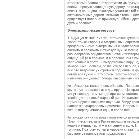
сторожевые башни с отверстиями-амбразура
собой широкую защищенную дорогу, по котор
обозы. В наши дни некоторые участки этой 
автомобильные дороги. Великая стена -- сим
существует поверье: прикоснувшийся к дре
духа и величие.
Этнографические ресурсы
ТРАДИЦИОННАЯ КУХНЯ: Китайская кухня по 
любой точке Европы и Америки вы непремен
предприимчивые эмигранты из «Поднебесной
оценить и полюбить китайскую кухню можно 
разнообразию ландшафтов Китая и темперам
ощущений (и в прямом, и в переносном смыс
запеченные в тесте, и выдержанные пару не
зажаренные целиком, разве что без перьев, 
все это надо еще ухитриться подцепить и до
китайской кухне -- это соусы, экзотические
и именно они делают блюда изысканными и
Китайские застолья очень обильны. Поверхн
кругов, установленных в два яруса. Централ
могут легко дотянуться до приглянувшегося
хлеба едят пресный вареный рис. Из напитк
гармонирует с острыми соусами. Водку креп
наперстка, фарфоровых рюмочек. Непременны
пить и перед началом еды, и после нее.
Китайская кухня по праву пользуется всеми
Практически везде в Китае продукты перед п
недолго тушат, часто -- в кипящем масле. Г
топлива. Поэтому котлы и жаровни ставят пр
быстрее сварились или поджарились.