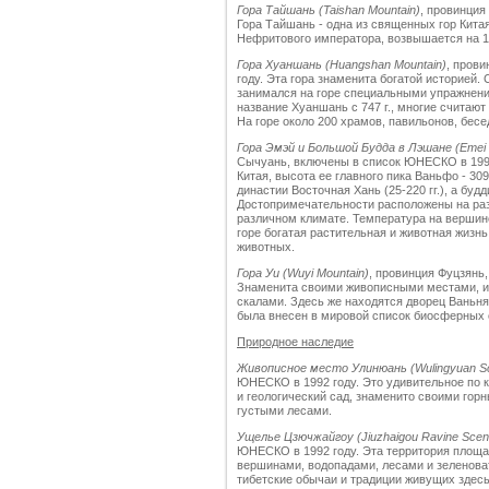
Гора Тайшань (Taishan Mountain)
, провинция
Гора Тайшань - одна из священных гор Китая
Нефритового императора, возвышается на 1
Гора Хуаншань (Huangshan Mountain)
, пров
году. Эта гора знаменита богатой историей
занимался на горе специальными упражнени
название Хуаншань с 747 г., многие считают 
На горе около 200 храмов, павильонов, бесед
Гора Эмэй и Большой Будда в Лэшане (Emei M
Сычуань, включены в список ЮНЕСКО в 1996
Китая, высота ее главного пика Ваньфо - 30
династии Восточная Хань (25-220 гг.), а буд
Достопримечательности расположены на раз
различном климате. Температура на вершине
горе богатая растительная и животная жизнь
животных.
Гора Уи (Wuyi Mountain)
, провинция Фуцзянь
Знаменита своими живописными местами, ис
скалами. Здесь же находятся дворец Ваньнян
была внесен в мировой список биосферных 
Природное наследие
Живописное место Улинюань (Wulingyuan Sc
ЮНЕСКО в 1992 году. Это удивительное по к
и геологический сад, знаменито своими го
густыми лесами.
Ущелье Цзючжайгоу (Jiuzhaigou Ravine Sceni
ЮНЕСКО в 1992 году. Эта территория площа
вершинами, водопадами, лесами и зеленова
тибетские обычаи и традиции живущих здесь 