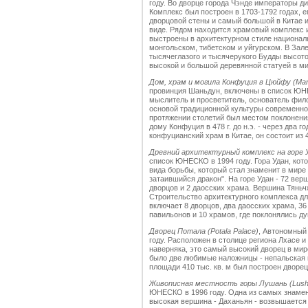
году. Во дворце города Чэнде императоры ди
Комплекс был построен в 1703-1792 годах, его
дворцовой стены и самый большой в Китае 
виде. Рядом находится храмовый комплекс и
выстроены в архитектурном стиле национал
монгольском, тибетском и уйгурском. В Зал
тысячеглазого и тысячерукого Будды высотой
высокой и большой деревянной статуей в ми
Дом, храм и могила Конфуция в Цюйфу (Mansi
провинция Шаньдун, включены в список ЮНЕ
мыслитель и просветитель, основатель фило
основой традиционной культуры современно
протяжении столетий был местом поклонени
дому Конфуция в 478 г. до н.э. - через два 
конфуцианский храм в Китае, он состоит из 
Д
ревний архитектурный комплекс на горе У
список ЮНЕСКО в 1994 году. Гора Удан, кот
вида борьбы, который стал знаменит в мире
затаившийся дракон". На горе Удан - 72 верш
дворцов и 2 даосских храма. Вершина Тяньч
Строительство архитектурного комплекса дли
включает 8 дворцов, два даосских храма, 36
павильонов и 10 храмов, где поклонялись 
Дворец Потала (Potala Palace)
, Автономный
году. Расположен в столице региона Лхасе и
наверняка, это самый высокий дворец в мире
было две любимые наложницы - непальская 
площади 410 тыс. кв. м был построен дворец
Живописная местность горы Лушань (Lusha
ЮНЕСКО в 1996 году. Одна из самых знамени
высокая вершина - Даханьян - возвышается 