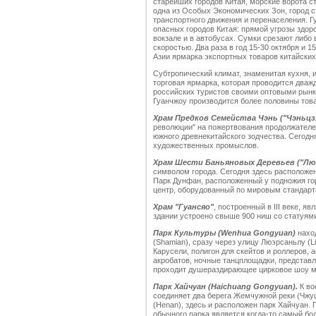
старейших городов Китая, морские ворота ст
одна из Особых Экономических Зон, город с
транспортного движения и перенаселения. Г
опасных городов Китая: прямой угрозы здоро
вокзале и в автобусах. Сумки срезают либо
скоростью. Два раза в год 15-30 октября и 
Азии ярмарка экспортных товаров китайских
Субтропический климат, знаменитая кухня, 
торговая ярмарка, которая проводится дважд
российских туристов своими оптовыми рынк
Гуанчжоу производится более половины това
Храм Предков Семейства Чэнь ("Чэньцз
революции" на пожертвования продолжателе
южного древнекитайского зодчества. Сегод
художественных промыслов.
Храм Шести Баньяновых Деревьев ("Лю
символом города. Сегодня здесь расположен
Парк Дунфан, расположенный у подножия го
центр, оборудованный по мировым стандарт
Храм "Гуансяо"
, построенный в III веке, я
здании устроено свыше 900 ниш со статуям
Парк Культуры (Wenhua Gongyuan)
наход
(Shamian), сразу через улицу Люэрсаньлу (Li
Карусели, полигон для скейтов и роллеров, 
акробатов, ночные танцплощадки, представл
проходит душераздирающее цирковое шоу м
Парк Хайчуан (Haichuang Gongyuan).
К во
соединяет два берега Жемчужной реки (Чжуц
(Henan), здесь и расположен парк Хайчуан.
обычного парка является когда-то самый б