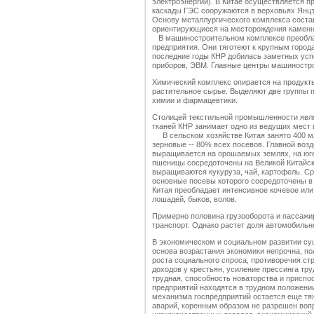
электроэнергии). В Китае осуществляется п
каскады ГЭС сооружаются в верховьях Янцз
Основу металлургического комплекса соста
ориентирующиеся на месторождения каменно
В машиностроительном комплексе преобла
предприятия. Они тяготеют к крупным город
последние годы КНР добилась заметных усп
приборов, ЭВМ. Главные центры машинострое
Химический комплекс опирается на продукты
растительное сырье. Выделяют две группы п
химии и фармацевтики.
Столицей текстильной промышленности явл
тканей КНР занимает одно из ведущих мест 
В сельском хозяйстве Китая занято 400 мл
зерновые -- 80% всех посевов. Главной воз
выращивается на орошаемых землях, на юге
пшеницы сосредоточены на Великой Китайск
выращиваются кукуруза, чай, картофель. Ср
основные посевы которого сосредоточены в 
Китая преобладает интенсивное кочевое или
лошадей, быков, волов.
Примерно половина грузооборота и пассажи
транспорт. Однако растет доля автомобильно
В экономическом и социальном развитии с
основа возрастания экономики непрочна, п
роста социального спроса, противоречия ст
доходов у крестьян, усиление прессинга тр
трудная, способность новаторства и приспо
предприятий находятся в трудном положени
механизма госпредприятий остается еще тяж
аварий, коренным образом не разрешен воп