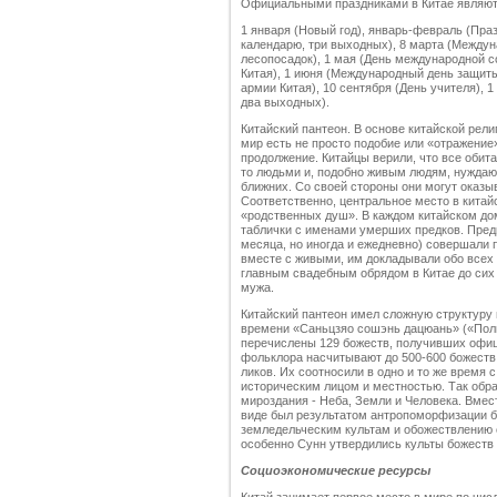
Официальными праздниками в Китае являют
1 января (Новый год), январь-февраль (Пра
календарю, три выходных), 8 марта (Междун
лесопосадок), 1 мая (День международной с
Китая), 1 июня (Международный день защиты
армии Китая), 10 сентября (День учителя), 
два выходных).
Китайский пантеон. В основе китайской рели
мир есть не просто подобие или «отражение»
продолжение. Китайцы верили, что все обита
то людьми и, подобно живым людям, нуждаютс
ближних. Со своей стороны они могут оказ
Соответственно, центральное место в китай
«родственных душ». В каждом китайском до
таблички с именами умерших предков. Предк
месяца, но иногда и ежедневно) совершали 
вместе с живыми, им докладывали обо всех
главным свадебным обрядом в Китае до сих
мужа.
Китайский пантеон имел сложную структуру
времени «Саньцзяо сошэнь дацюань» («Полны
перечислены 129 божеств, получивших офиц
фольклора насчитывают до 500-600 божеств.
ликов. Их соотносили в одно и то же время
историческим лицом и местностью. Так обр
мироздания - Неба, Земли и Человека. Вмест
виде был результатом антропоморфизации б
земледельческим культам и обожествлению 
особенно Сунн утвердились культы божеств
Социоэкономические ресурсы