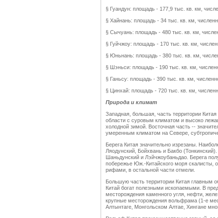
§ Гуандун: площадь - 177,9 тыс. кв. км, числ
§ Хайнань: площадь - 34 тыс. кв. км, числен
§ Сычуань: площадь - 480 тыс. кв. км, числе
§ Гуйчжоу: площадь - 170 тыс. кв. км, числе
§ Юньнань: площадь - 380 тыс. кв. км, числе
§ Шэньси: площадь - 190 тыс. кв. км, числен
§ Ганьсу: площадь - 390 тыс. кв. км, численн
§ Цинхай: площадь - 720 тыс. кв. км, числен
Природа и климат
Западная, большая, часть территории Кита
области с суровым климатом и высоко лежа
холодной зимой. Восточная часть -- значит
умеренным климатом на Севере, субтропиче
Берега Китая значительно изрезаны. Наибол
Ляодунский, Бойхвань и Бакбо (Тонкинский)
Шаньдунский и Лэйчжоубаньдао. Берега полу
побережье Юж.-Китайского моря скалисты, 
рифами, в остальной части отмели.
Большую часть территории Китая главным о
Китай богат полезными ископаемыми. В пре
месторождения каменного угля, нефти, желе
крупные месторождения вольфрама (1-е мест
Алтынтаге, Монгольском Алтае, Хингане мн