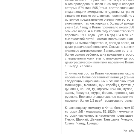
Китай занимает первое место в мире по чис
была проведена 30 июля 1935 года и определ
которых 574 млн. 505,9 тыс. составляло на
сюда входили эмигранты, студенты за границ
стране не только регулярных переписей, но
истинное представление о величине естеств
значителен, так как наряду с большой рожд
уже к 1957 году в Китае проживало около 656
земного шара. А в 1986 году количество жит
переписи 1990 года - уже 1 млрд.134 млн. ч
тысячелетий Китай - самая многочисленная 
стороны жизни общества, и, прежде всего, 
демографической политики. Согласно конст
плановое деторождение. Запрещено вступать
более одного ребенка, а на рождение второг
специального комитета по плановому детор
демографической политики население Китая 
1.3 млрд. человек.
Этнический состав Китая насчитывает окол
населения Китая составляют китайцы (ханьц
следующих национальных и этнических групп
маньчжуры, монголы, буи, корейцы, тутсзя, дун
дунсяны, на - си, ту, киргизы, цзинно, мулао
аиань, бэнлуры, югуры, баоань, орогоны, гао
русские. Все многонациональное население
населяет более 1/2 всей территории страны.
К настоящему моменту в Китае более чем 80
которых 2/5 - молодежь. 51,182% - мужчин и
которых численность населения превышает 1
Пекин, Шанхай, Шэньян, Тяньцзинь, Чунцин,
Слань, Чэнду, Циндао.
Китайс