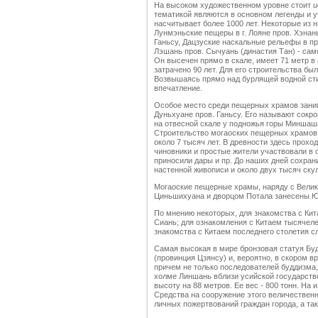
На высоком художественном уровне стоит
и
тематикой являются в основном легенды и 
насчитывает более 1000 лет. Некоторые из н
Лунмэньские пещеры в г. Лояне пров. Хэнан
Ганьсу, Дацзуские наскальные рельефы в пр
Лэшань пров. Сычуань (династия Тан) - са
Он высечен прямо в скале, имеет 71 метр в 
затрачено 90 лет. Для его строительства бы
Возвышаясь прямо над бурлящей водной сти
впечатление.
Особое место среди пещерных храмов зан
Дуньхуане пров. Ганьсу. Его называют сокр
на отвесной скале у подножья горы Миншаш
Строительство могаоских пещерных храмов 
около 7 тысяч лет. В древности здесь прохо
чиновники и простые жители участвовали в 
приносили дары и пр. До наших дней сохран
настенной живописи и около двух тысяч ску
Могаоские пещерные храмы, наряду с Велик
Циньшихуана и дворцом Потала занесены Ю
По мнению некоторых, для знакомства с Кит
Сиань; для ознакомления с Китаем тысячеле
знакомства с Китаем последнего столетия с
Самая высокая в мире бронзовая статуя Буд
(провинция Цзянсу) и, вероятно, в скором 
причем не только последователей буддизма,
холме Линшань вблизи усийской государстве
высоту на 88 метров. Ее вес - 800 тонн. На 
Средства на сооружение этого величественн
личных пожертвований граждан города, а так