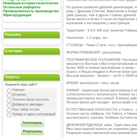
Новейшая история политология
Остальные рефераты
По уровню развития древней цивилизации, н
Промышленность производство
ряду с Древним Египтом, Вавилоном и Индие
Юриспруденция
даже раньше, чем в других странах древне
Китае имеется более 5 тысяч исторических 
изумление и восхищение у иностранцев.
Территория - 9 571 300 км2, включая Тайван
Реклама
Население - 1,2 млрд. чел.
СТОЛИЦА - Пекин (7 млн. чел.). Крупнейшие 
Счетчики
ФОРМА ПРАВЛЕНИЯ - республика
ГЕОГРАФИЧЕСКОЕ ПОЛОЖЕНИЕ: Расположена 
омывается Желтым и Восточно-Китайским мо
Более 3400 островов (крупнейшие острова -
Хуанхэ и Янцзы впадают в Желтое море (це
Высшая вершина - Эверест - на Ю-З (8848 м
Опросы
ВРЕМЯ: московское + пять часов
Оцените наш сайт?
Хорошо
КЛИМАТ: территория Китая расположена в пр
субтропического и тропического. Климат на 
Отлично
преимущественно муссонный. В южных райо
Полезно было посетить
Лучшее время для поездки - весна (май) и о
Добавил в закладки
Еще зайду не раз
ЕСТЕСТВЕННЫЕ ОПАСНОСТИ: в Тибете - сне
Осенью часты тайфуны. На Тибете, в Гимала
Теперь я здесь постоянный
высокогорного туризма. Знойные пустыни на 
ДЕНЕЖНАЯ ЕДИНИЦА: юань. Один юань равен
Ввоз иностранной валюты не ограничен (дек
Разрешен вывоз ввезенной иностранной вал