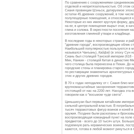
По сравнению с сооружениями средневековь
отделкой и непритязательностью. Об этом с
Сианя провинции Шэньси, датируемое эпохой
остатки 45 древних сооружений, в том числ
полупещерные помещения, и относящиеся к
Некоторые из них имеют круглую форму, др
на юг, в центре помещения вырыт очаг, в к
глина и солома. В окрестности поселения н
изготовления глиняной утвари и кладбище.
В последние годы в некоторых странах и ра
"древние города", воспроизводящие облик ст
Наибольшей популярностью пользуются в ми
назывался Чанъань),
Кайфэй
(в эпоху Сун н
Сиань был столицей Танской империи (618 - 
Мин, Нанкин - столицей Китая в династию Мин
чего столица была перенесена в Пекин. До 
городские стены и планировка старого горо
по реставрации знаменитых архитектурных 
этих и других древних городов.
В 70-х годах неподалеку от г. Сианя близ 
крупномасштабные захоронения терракотовы
отстоящей от нас на 2200 лет. Находка эта
говорили как о "восьмом чуде света".
Циньшихуан был первым китайским императ
сильной центральной властью. В погребальн
тысяч терракотовых фигур воинов и коней в
оружия. Позднее были раскопаны и бронзов
воспроизводящая командный пункт на поле 
предметов - всего до 10 тысяч штук. Большо
подземную рать керамических воинов, постр
кажется, готова в любой момент ринуться в 