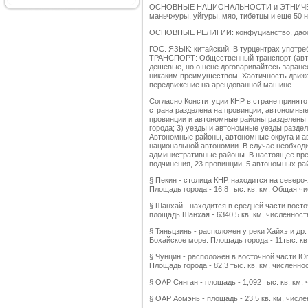
ОСНОВНЫЕ НАЦИОНАЛЬНОСТИ и ЭТНИЧЕСКИЕ
маньчжуры, уйгуры, мяо, тибетцы и еще 50
ОСНОВНЫЕ РЕЛИГИИ: конфуцианство, даоси
ГОС. ЯЗЫК: китайский. В турцентрах употреб
ТРАНСПОРТ: Общественный транспорт (автоб
дешевые, но о цене договаривайтесь заране
никаким преимуществом. Хаотичность движ
передвижение на арендованной машине.
Согласно Конституции КНР в стране принято
страна разделена на провинции, автономные
провинции и автономные районы разделены 
города; 3) уезды и автономные уезды разде
Автономные районы, автономные округа и 
национальной автономии. В случае необход
административные районы. В настоящее врем
подчинения, 23 провинции, 5 автономных ра
§ Пекин - столица КНР, находится на северо
Площадь города - 16,8 тыс. кв. км. Общая чи
§ Шанхай - находится в средней части вост
площадь Шанхая - 6340,5 кв. км, численность
§ Тяньцзинь - расположен у реки Хайхэ и др
Бохайское море. Площадь города - 11тыс. кв
§ Чунцин - расположен в восточной части Ю
Площадь города - 82,3 тыс. кв. км, численно
§ ОАР Сянган - площадь - 1,092 тыс. кв. км,
§ ОАР Аомэнь - площадь - 23,5 кв. км, числе