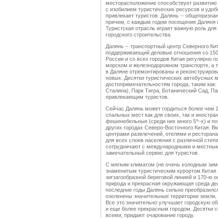
месторасположение способствует развитию 
с изобилием туристических ресурсов и удо
привлекает туристов. Далянь -- общепризна
причем, с каждым годом посещение Даляня 
Туристская отрасль играет важную роль для 
городского строительства.
Далянь -- транспортный центр Северного Кит
поддерживающий деловые отношения со 150-
России и со всех городов Китая регулярно 
морском и железнодорожном транспорте, а т
в Даляне отремонтированы и реконструирова
новых. Десятки туристических автобусных 
достопримечательностям города, таким как
Сталина), Парк Тигра, Ботанический Сад, П
привлекающим туристов.
Сейчас Далянь может гордиться более чем
спальных мест как для своих, так и иностра
фешенебельные (среди них много 5*~х) и п
других городах Северо-Восточного Китая. В
центрами развлечений, отелями и ресторан
для всех слоев населения с различной степ
сотрудничают с международными и местным
замечательный сервис для туристов.
С мягким климатом
(не очень холодным зим
знаменитым
туристическим
курортом Китая
.
зигзагообразной береговой линией и 170-ю 
природа и прекрасная окружающая среда д
последние годы Далянь сильно преобразился
озеленены значительные территории земли, у
Все это значительно улучшает городскую о
и еще более прекрасным городом. Десятки с
всеми, придают очарование городу.