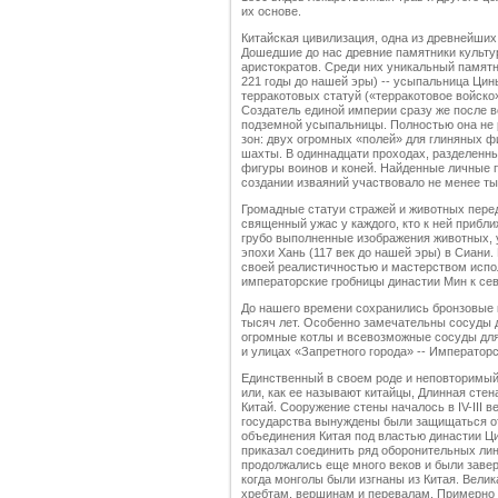
их основе.
Китайская цивилизация, одна из древнейших
Дошедшие до нас древние памятники культу
аристократов. Среди них уникальный памятн
221 годы до нашей эры) -- усыпальница Цин
терракотовых статуй («терракотовое войско»
Создатель единой империи сразу же после в
подземной усыпальницы. Полностью она не р
зон: двух огромных «полей» для глиняных ф
шахты. В одиннадцати проходах, разделенн
фигуры воинов и коней. Найденные личные п
создании изваяний участвовало не менее ты
Громадные статуи стражей и животных пер
священный ужас у каждого, кто к ней прибл
грубо выполненные изображения животных, 
эпохи Хань (117 век до нашей эры) в Сиани
своей реалистичностью и мастерством исп
императорские гробницы династии Мин к сев
До нашего времени сохранились бронзовые 
тысяч лет. Особенно замечательны сосуды д
огромные котлы и всевозможные сосуды для
и улицах «Запретного города» -- Императорс
Единственный в своем роде и неповторимый 
или, как ее называют китайцы, Длинная сте
Китай. Сооружение стены началось в IV-III 
государства вынуждены были защищаться от
объединения Китая под властью династии Ц
приказал соединить ряд оборонительных лин
продолжались еще много веков и были завер
когда монголы были изгнаны из Китая. Велик
хребтам, вершинам и перевалам. Примерно 