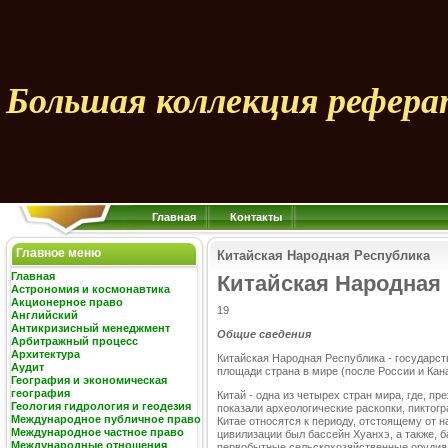
Большая коллекция рефера
Главная
Контакты
Главное меню
Китайская Народная Республика
Главная
Китайская Народная
Астрономия и космонавтика
Акционерное право
19
Английский
Антикризисный менеджмент
Общие сведения
Арбитражный процесс
Архитектура
Китайская Народная Республика - государст
Аудит
площади страна в мире (после России и Кан
География и экономическая
география
Китай - одна из четырех стран мира, где, п
Геология гидрология и геодезия
показали археологические раскопки, пикто
Международное публичное право
Китае относятся к периоду, отстоящему от н
Международное частное право
цивилизации был бассейн Хуанхэ, а также,
Международные отношения
первобытные сельскохозяйственные орудия 