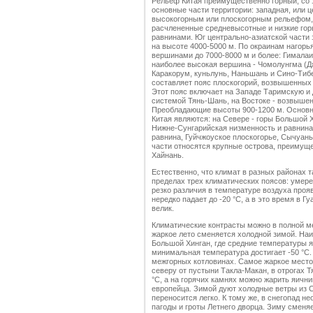
Рельеф Китая преимущественно горный, со 
основные части территории: западная, или 
высокогорным или плоскогорным рельефом, 
расчлененные средневысотные и низкие го
равнинами. Юг центрально-азиатской части 
на высоте 4000-5000 м. По окраинам нагорь
вершинами до 7000-8000 м и более: Гимала
наиболее высокая вершина - Чомолунгма (Дж
Каракорум, куньлунь, Наньшань и Сино-Тибе
составляет пояс плоскогорий, возвышенных 
Этот пояс включает на Западе Таримскую и
системой Тянь-Шань, на Востоке - возвышен
Преобладающие высоты 900-1200 м. Основн
Китая являются: на Севере - горы Большой 
Нижне-Сунгарийская низменность и равнина
равнина, Гуйчжоуское плоскогорье, Сычуань
части относятся крупные острова, преимущ
Хайнань.
Естественно, что климат в разных районах 
пределах трех климатических поясов: умере
резко различия в температуре воздуха проя
нередко падает до -20 °C, а в это время в Г
велик.
Климатические контрасты можно в полной ме
жаркое лето сменяется холодной зимой. Наи
Большой Хинган, где средние температуры я
минимальная температура достигает -50 °C.
межгорных котловинах. Самое жаркое место 
северу от пустыни Такла-Макан, в отрогах Т
°C, а на горячих камнях можно жарить яичн
европейца. Зимой дуют холодные ветры из С
переносится легко. К тому же, в снегопад 
пагоды и гроты Летнего дворца. Зиму сменяе