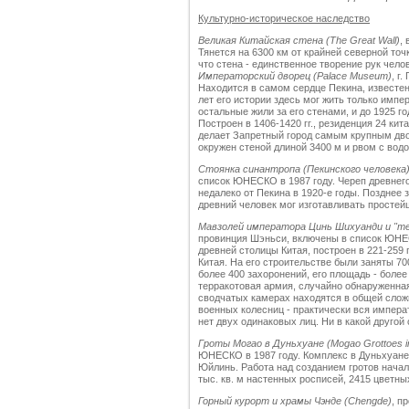
Культурно-историческое наследство
Великая Китайская стена (The Great Wall)
,
Тянется на 6300 км от крайней северной точ
что стена - единственное творение рук чело
Императорский дворец (Palace Museum)
, г
Находится в самом сердце Пекина, известен 
лет его истории здесь мог жить только импе
остальные жили за его стенами, и до 1925 
Построен в 1406-1420 гг., резиденция 24 ки
делает Запретный город самым крупным дво
окружен стеной длиной 3400 м и рвом с водо
Стоянка синантропа (Пекинского человека
список ЮНЕСКО в 1987 году. Череп древнег
недалеко от Пекина в 1920-е годы. Позднее 
древний человек мог изготавливать простей
Мавзолей императора Цинь Шихуанди и "тер
провинция Шэньси, включены в список ЮНЕСК
древней столицы Китая, построен в 221-259 г
Китая. На его строительстве были заняты 7
более 400 захоронений, его площадь - более 
терракотовая армия, случайно обнаруженная
сводчатых камерах находятся в общей слож
военных колесниц - практически вся импера
нет двух одинаковых лиц. Ни в какой другой 
Гроты Могао в Дуньхуане (Mogao Grottoes i
ЮНЕСКО в 1987 году. Комплекс в Дуньхуане
Юйлинь. Работа над созданием гротов началас
тыс. кв. м настенных росписей, 2415 цветны
Горный курорт и храмы Чэнде (Chengde)
, п